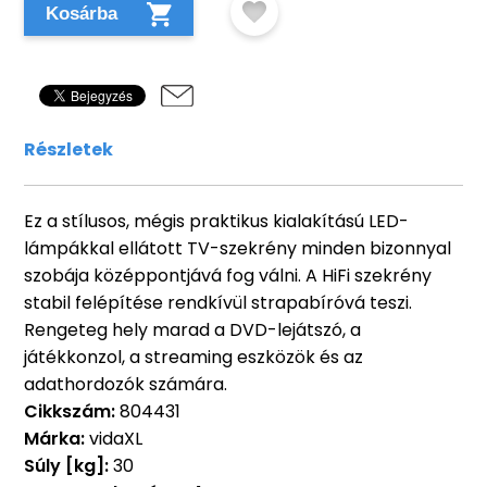
Kosárba
Részletek
Ez a stílusos, mégis praktikus kialakítású LED-
lámpákkal ellátott TV-szekrény minden bizonnyal
szobája középpontjává fog válni. A HiFi szekrény
stabil felépítése rendkívül strapabíróvá teszi.
Rengeteg hely marad a DVD-lejátszó, a
játékkonzol, a streaming eszközök és az
adathordozók számára.
Cikkszám:
804431
Márka:
vidaXL
Súly [kg]:
30