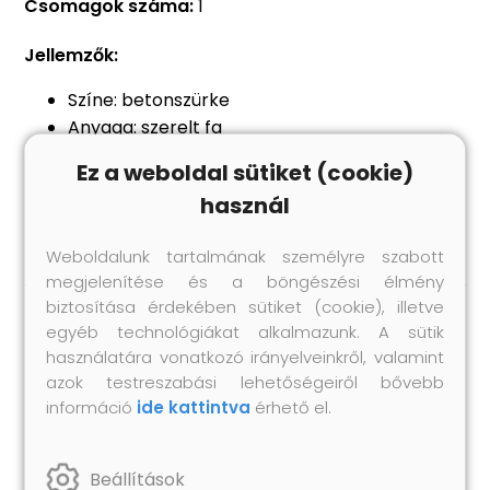
Csomagok száma:
1
Jellemzők:
Színe: betonszürke
Anyaga: szerelt fa
Teljes méret: 160 x 35 x 40 cm (Szé x Mé x Ma)
Ez a weboldal sütiket (cookie)
RGB LED-lámpával
használ
Összeszerelést igényel: igen
Weboldalunk tartalmának személyre szabott
megjelenítése és a böngészési élmény
biztosítása érdekében sütiket (cookie), illetve
egyéb technológiákat alkalmazunk. A sütik
Hasonló termékek
használatára vonatkozó irányelveinkről, valamint
azok testreszabási lehetőségeiről bővebb
információ
ide kattintva
érhető el.
Beállítások