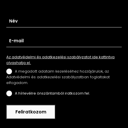
Iratkozz fel hírlevelünkre
Az adatvédelmi és adatkezelési szabályzatot ide kattintva
olvashatja el.
A megadott adataim kezeléséhez hozzájárulok, az
Adatvédelmi és adatkezelési szabályzatban foglaltakat
elfogadom.
A hírlevélre önszántamból iratkozom fel.
Feliratkozom