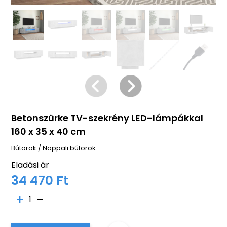
Betonszürke TV-szekrény LED-lámpákkal
160 x 35 x 40 cm
Bútorok
/
Nappali bútorok
Eladási ár
34 470 Ft
1