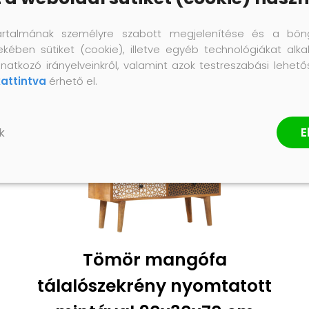
artalmának személyre szabott megjelenítése és a bön
ekében sütiket (cookie), illetve egyéb technológiákat alka
natkozó irányelveinkről, valamint azok testreszabási lehet
kattintva
érhető el.
E
k
Tömör mangófa
tálalószekrény nyomtatott