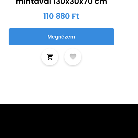
mintával 130x30x70 cm
110 880 Ft
Megnézem