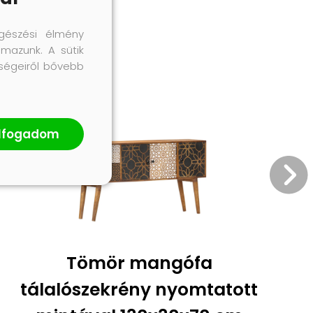
gészési élmény
lmazunk. A sütik
őségeiről bővebb
lfogadom
Tömör mangófa
tálalószekrény nyomtatott