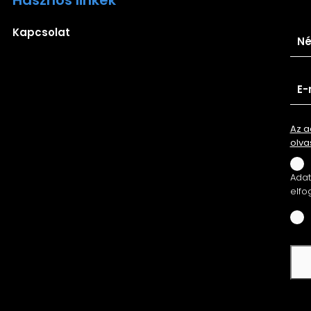
Ira
Kapcsolat
Az a
olva
Adatv
elfo