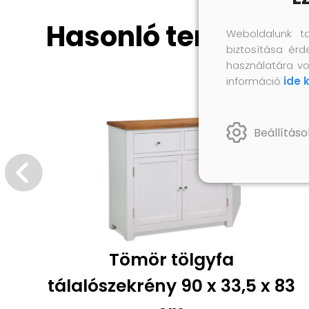
Hasonló termékek
Weboldalunk t
biztosítása érd
használatára vo
információ
ide 
Beállításo
Tömör tölgyfa
tálalószekrény 90 x 33,5 x 83