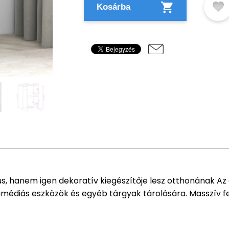
Kosárba
s, hanem igen dekoratív kiegészítője lesz otthonának Az 
imédiás eszközök és egyéb tárgyak tárolására. Masszív fe