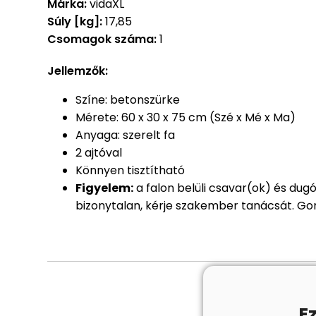
Márka:
vidaXL
Súly [kg]:
17,85
Csomagok száma:
1
Jellemzők:
Színe: betonszürke
Mérete: 60 x 30 x 75 cm (Szé x Mé x Ma)
Anyaga: szerelt fa
2 ajtóval
Könnyen tisztítható
Figyelem:
a falon belüli csavar(ok) és dug
bizonytalan, kérje szakember tanácsát. Gon
E