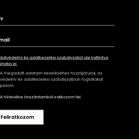
tkozz fel hírlevelünkre
datvédelmi és adatkezelési szabályzatot ide kattintva
shatja el.
A megadott adataim kezeléséhez hozzájárulok, az
édelmi és adatkezelési szabályzatban foglaltakat
gadom.
A hírlevélre önszántamból iratkozom fel.
Feliratkozom