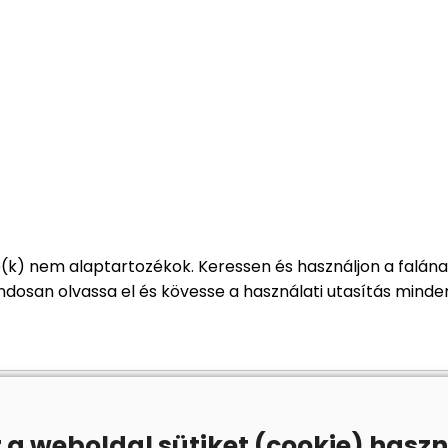
ó(k) nem alaptartozékok. Keressen és használjon a falán
dosan olvassa el és kövesse a használati utasítás minde
z a weboldal sütiket (cookie) haszn