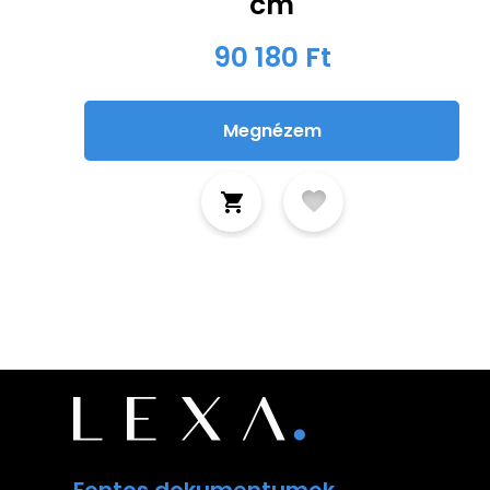
cm
90 180 Ft
Megnézem
Fontos dokumentumok