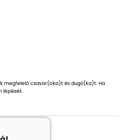
ak megfelelő csavar(oka)t és dugó(ka)t. Ha
n lépését.
ál