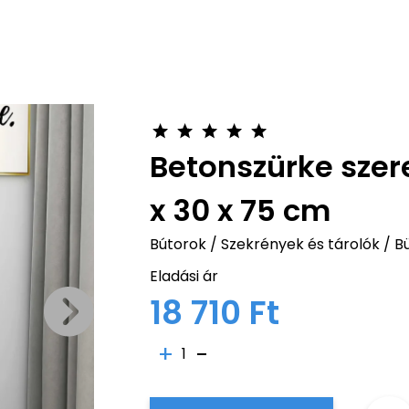
Betonszürke szere
x 30 x 75 cm
Bútorok
/
Szekrények és tárolók
/
Bü
Eladási ár
18 710 Ft
1