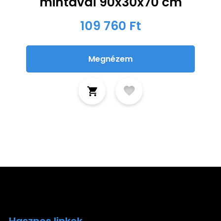
mintával 90x30x70 cm
109 760 Ft
Megnézem
Hasznos linkek