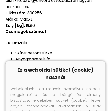
piknikre, ez a gyönyörű étkezőasztal nagyon
hasznos lesz.
Cikkszám:
800256
Márka:
vidaXL
Súly [kg]:
19,86
Csomagok száma:
1
Jellemzők:
Színe: betonszürke
Anyaga: szerelt fa
Mérete: 80 x 30 x 75 cm (Ho x Szé x Ma)
Ez a weboldal sütiket (cookie)
Nedves ruhával könnyen tisztítható
használ
Figyelem:
a falon belüli csavar(ok) és
dugó(k) nem alaptartozékok. Keressen és
Weboldalunk tartalmának személyre szabott
használjon a falának megfelelő csavar(oka)t
megjelenítése és a böngészési élmény
és dugó(ka)t. Ha bizonytalan, kérje
biztosítása érdekében sütiket (cookie), illetve
szakember tanácsát. Gondosan olvassa el és
egyéb technológiákat alkalmazunk. A sütik
kövesse a használati utasítás minden lépését.