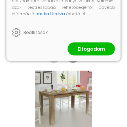
használatára vonatkozó irányelveinkről, valamint
azok testreszabási lehetőségeiről bővebb
információ
ide kattintva
érhető el.
Hasonló termékek
Beállítások
Elfogadom