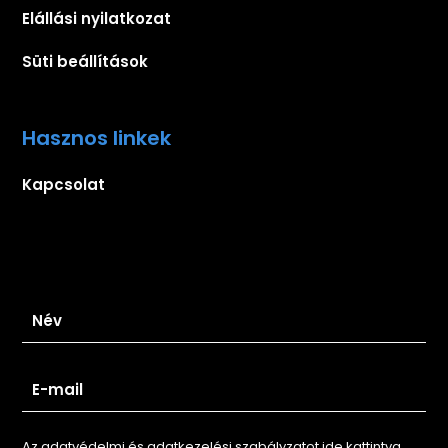
Elállási nyilatkozat
Süti beállítások
Hasznos linkek
Kapcsolat
Iratkozz fel hírlevelünkre
Az adatvédelmi és adatkezelési szabályzatot ide kattintva