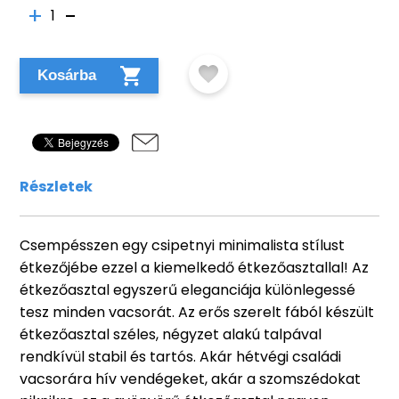
1
Kosárba
Részletek
Csempésszen egy csipetnyi minimalista stílust
étkezőjébe ezzel a kiemelkedő étkezőasztallal! Az
étkezőasztal egyszerű eleganciája különlegessé
tesz minden vacsorát. Az erős szerelt fából készült
étkezőasztal széles, négyzet alakú talpával
rendkívül stabil és tartós. Akár hétvégi családi
vacsorára hív vendégeket, akár a szomszédokat