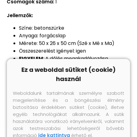
Csomagok száma:
1
Jellemzők:
Színe: betonszürke
Anyaga: forgácslap
Mérete: 50 x 26 x 50 cm (Szé x Mé x Ma)
Összeszerelést igényel: igen
FIGYELEM
: A dőlés megakadályozása
érdekében a mellékelt tartóelem
Ez a weboldal sütiket (cookie)
segítségével rögzíteni kell a falhoz
használ
Legal Documents:
Weboldalunk tartalmának személyre szabott
Itt
további részleteket találhat arról; hogyan
megjelenítése és a böngészési élmény
akadályozza meg a bútorok felborulását
biztosítása érdekében sütiket (cookie), illetve
egyéb technológiákat alkalmazunk. A sütik
használatára vonatkozó irányelveinkről, valamint
azok testreszabási lehetőségeiről bővebb
információ
ide kattintva
érhető el.