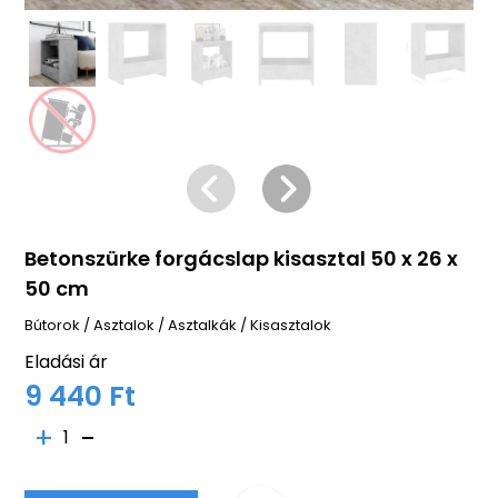
Betonszürke forgácslap kisasztal 50 x 26 x
50 cm
Bútorok
/
Asztalok
/
Asztalkák
/
Kisasztalok
Eladási ár
9 440 Ft
1