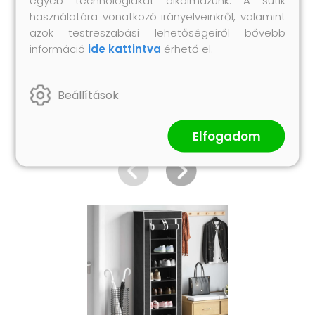
szakember tanácsát. Gondosan olvassa el és
használatára vonatkozó irányelveinkről, valamint
kövesse a használati utasítás minden lépését.
azok testreszabási lehetőségeiről bővebb
információ
ide kattintva
érhető el.
Beállítások
Hasonló termékek
Elfogadom