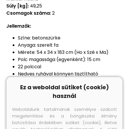
Súly [kg]:
49,25
Csomagok száma:
2
Jellemzők:
Színe: betonszürke
Anyaga: szerelt fa
Mérete: 54 x 34 x 183 cm (Ho x Szé x Ma)
Polc magassága (egyenként): 15 cm
22 polccal
Nedves ruhával könnyen tisztítható
A dőlés megakadályozása érdekében a
Ez a weboldal sütiket (cookie)
terméket a mellékelt tartóelem segítségével
használ
rögzíteni kell a falhoz
Figyelem:
a falon belüli csavar(ok) és
Weboldalunk tartalmának személyre szabott
dugó(k) nem alaptartozékok. Keressen és
megjelenítése és a böngészési élmény
használjon a falának megfelelő csavar(oka)t
biztosítása érdekében sütiket (cookie), illetve
és dugó(ka)t. Ha bizonytalan, kérje
egyéb technológiákat alkalmazunk. A sütik