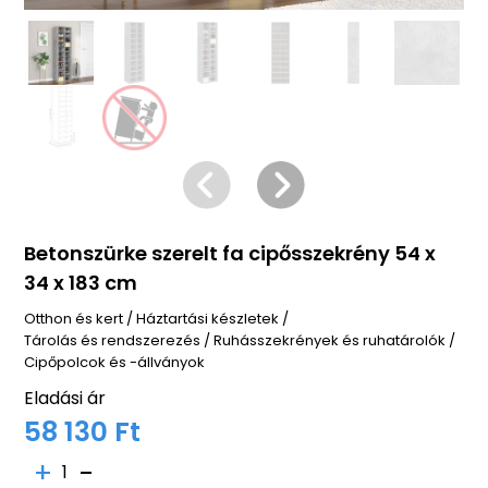
Betonszürke szerelt fa cipősszekrény 54 x
34 x 183 cm
Otthon és kert
/
Háztartási készletek
/
Tárolás és rendszerezés
/
Ruhásszekrények és ruhatárolók
/
Cipőpolcok és -állványok
Eladási ár
58 130 Ft
1