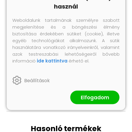
Gyorsan felfújható és leereszthető a csavaros
használ
szelepek segítségével
Beépített vízleeresztő szelep
Weboldalunk tartalmának személyre szabott
Kivehető tárolótáskával
megjelenítése és a böngészési élmény
Bestway cikkszám: 65052
biztosítása érdekében sütiket (cookie), illetve
A csomag tartalma:
egyéb technológiákat alkalmazunk. A sütik
1 db kajak
használatára vonatkozó irányelveinkről, valamint
2 db evező
azok testreszabási lehetőségeiről bővebb
információ
ide kattintva
érhető el.
1 db kézi pumpa
2 db levehető uszony
2 db ülés
Beállítások
1 db tárolótáska
Javítófolttal
Elfogadom
Hasonló termékek