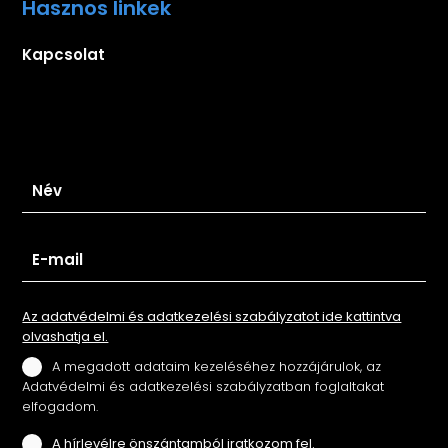
Hasznos linkek
Kapcsolat
Iratkozz fel hírlevelünkre
Az adatvédelmi és adatkezelési szabályzatot ide kattintva
olvashatja el.
A megadott adataim kezeléséhez hozzájárulok, az
Adatvédelmi és adatkezelési szabályzatban foglaltakat
elfogadom.
A hírlevélre önszántamból iratkozom fel.