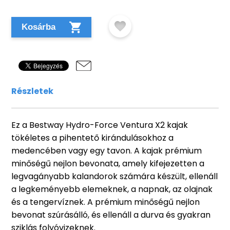
Kosárba
Részletek
Ez a Bestway Hydro-Force Ventura X2 kajak
tökéletes a pihentető kirándulásokhoz a
medencében vagy egy tavon. A kajak prémium
minőségű nejlon bevonata, amely kifejezetten a
legvagányabb kalandorok számára készült, ellenáll
a legkeményebb elemeknek, a napnak, az olajnak
és a tengervíznek. A prémium minőségű nejlon
bevonat szúrásálló, és ellenáll a durva és gyakran
sziklás folyóvizeknek.