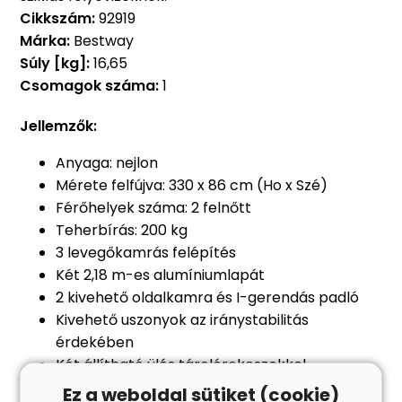
Cikkszám:
92919
Márka:
Bestway
Súly [kg]:
16,65
Csomagok száma:
1
Jellemzők:
Anyaga: nejlon
Mérete felfújva: 330 x 86 cm (Ho x Szé)
Férőhelyek száma: 2 felnőtt
Teherbírás: 200 kg
3 levegőkamrás felépítés
Két 2,18 m-es alumíniumlapát
2 kivehető oldalkamra és I-gerendás padló
Kivehető uszonyok az iránystabilitás
érdekében
Két állítható ülés tárolórekeszekkel
Evezőcsatokkal
Ez a weboldal sütiket (cookie)