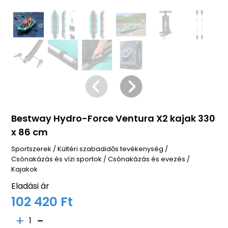
Bestway Hydro-Force Ventura X2 kajak 330
x 86 cm
Sportszerek
/
Kültéri szabadidős tevékenység
/
Csónakázás és vízi sportok
/
Csónakázás és evezés
/
Kajakok
Eladási ár
102 420 Ft
1