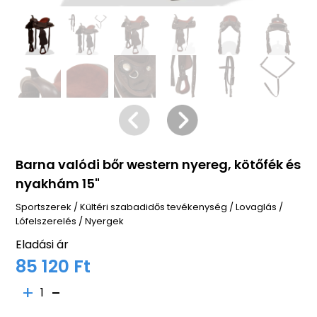
Barna valódi bőr western nyereg, kötőfék és
nyakhám 15"
Sportszerek
/
Kültéri szabadidős tevékenység
/
Lovaglás
/
Lófelszerelés
/
Nyergek
Eladási ár
85 120 Ft
1