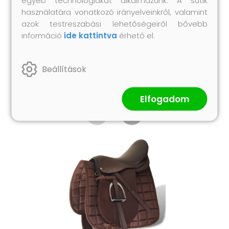
Anyag: Bör: 100%
használatára vonatkozó irányelveinkről, valamint
azok testreszabási lehetőségeiről bővebb
információ
ide kattintva
érhető el.
Beállítások
Hasonló termékek
Elfogadom