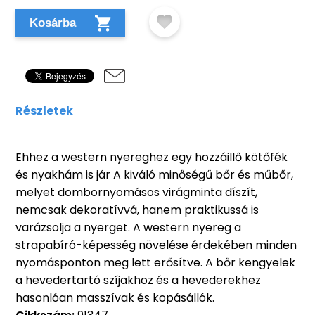
Kosárba
Részletek
Ehhez a western nyereghez egy hozzáillő kötőfék
és nyakhám is jár A kiváló minőségű bőr és műbőr,
melyet dombornyomásos virágminta díszít,
nemcsak dekoratívvá, hanem praktikussá is
varázsolja a nyerget. A western nyereg a
strapabíró-képesség növelése érdekében minden
nyomásponton meg lett erősítve. A bőr kengyelek
a hevedertartó szíjakhoz és a hevederekhez
hasonlóan masszívak és kopásállók.