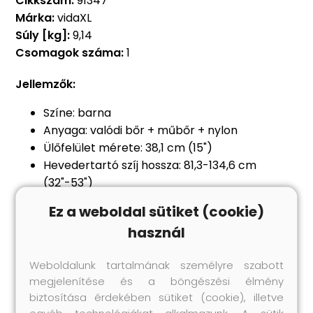
Cikkszám:
91347
Márka:
vidaXL
Súly [kg]:
9,14
Csomagok száma:
1
Jellemzők:
Színe: barna
Anyaga: valódi bőr + műbőr + nylon
Ülőfelület mérete: 38,1 cm (15")
Hevedertartó szíj hossza: 81,3-134,6 cm
(32"-53")
Heveder hossza: 76,2 cm (30")
Ez a weboldal sütiket (cookie)
Nyeregkamra mérete: 19,1 cm (7,5")
használ
Felnőttek számára ajánlott
A csomag tartalma:
Weboldalunk tartalmának személyre szabott
1 db nyereg
megjelenítése és a böngészési élmény
1 db kötőfék
biztosítása érdekében sütiket (cookie), illetve
1 db nyakhám
egyéb technológiákat alkalmazunk. A sütik