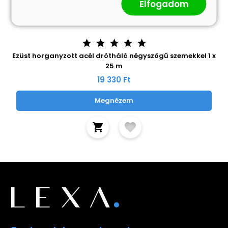
Elfogadom
Ezüst horganyzott acél drótháló négyszögű szemekkel 1 x
25 m
19 330 Ft
Megnézem