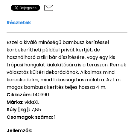
Részletek
Ezzel a kiváló minőségű bambusz kerítéssel
körbekerítheti például privát kertjét, de
használható a tiki bár díszítésére, vagy egy kis
trópusi hangulat kialakítására is a teraszon. Remek
választás kültéri dekorációnak. Alkalmas mind
kereskedelmi, mind lakossági használatra. Az 1 m
magas bambusz kerítés teljes hossza 4 m.
Cikkszám:
140390
Márka:
vidaXL
Súly [kg]:
7,85
Csomagok száma:
1
Jellemzők: