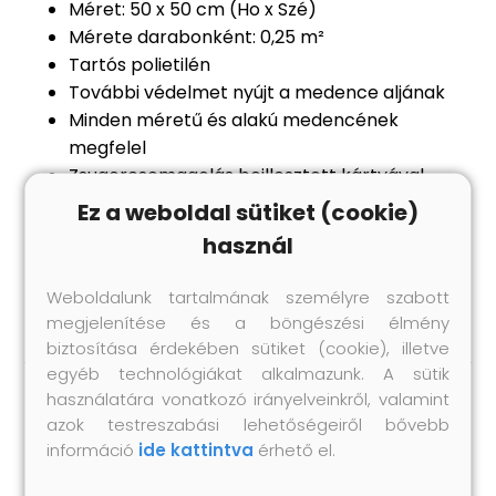
Méret: 50 x 50 cm (Ho x Szé)
Mérete darabonként: 0,25 m²
Tartós polietilén
További védelmet nyújt a medence aljának
Minden méretű és alakú medencének
megfelel
Zsugorcsomagolás beillesztett kártyával
A csomag 8 darab medencealjvédőt
Ez a weboldal sütiket (cookie)
tartalmaz, így összesen 2 m²-nyi területet fed
használ
le
Bestway cikkszám: 58220
Weboldalunk tartalmának személyre szabott
megjelenítése és a böngészési élmény
biztosítása érdekében sütiket (cookie), illetve
egyéb technológiákat alkalmazunk. A sütik
használatára vonatkozó irányelveinkről, valamint
Hasonló termékek
azok testreszabási lehetőségeiről bővebb
információ
ide kattintva
érhető el.