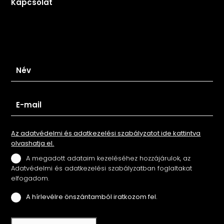
Kapcsolat
Iratkozz fel hírlevelünkre
Az adatvédelmi és adatkezelési szabályzatot ide kattintva
olvashatja el.
A megadott adataim kezeléséhez hozzájárulok, az
Adatvédelmi és adatkezelési szabályzatban foglaltakat
elfogadom.
A hírlevélre önszántamból iratkozom fel.