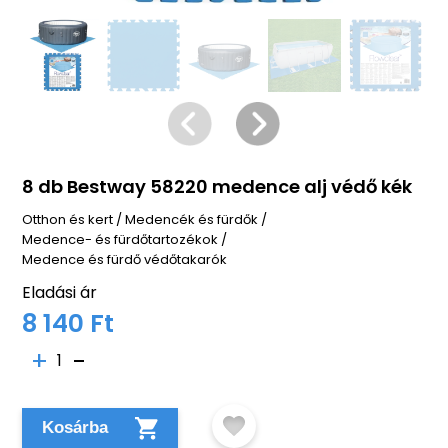
8 db Bestway 58220 medence alj védő kék
Otthon és kert
/
Medencék és fürdők
/
Medence- és fürdőtartozékok
/
Medence és fürdő védőtakarók
Eladási ár
8 140 Ft
1
Kosárba