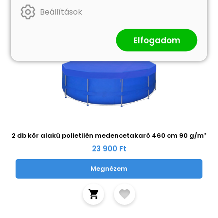
Beállítások
Elfogadom
2 db kör alakú polietilén medencetakaró 460 cm 90 g/m²
23 900 Ft
Megnézem