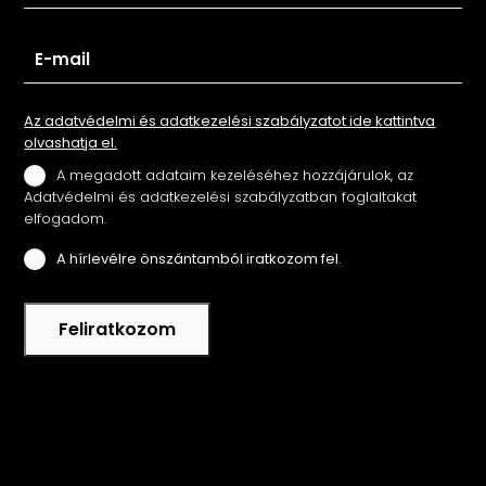
Az adatvédelmi és adatkezelési szabályzatot ide kattintva
olvashatja el.
A megadott adataim kezeléséhez hozzájárulok, az
Adatvédelmi és adatkezelési szabályzatban foglaltakat
elfogadom.
A hírlevélre önszántamból iratkozom fel.
Feliratkozom