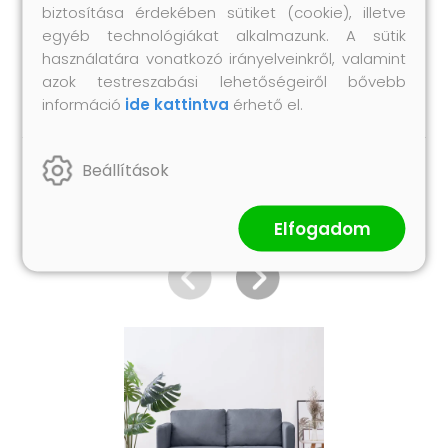
biztosítása érdekében sütiket (cookie), illetve
3 x Ülőpárna
egyéb technológiákat alkalmazunk. A sütik
2 x Hátpárna
használatára vonatkozó irányelveinkről, valamint
2 db Párna
azok testreszabási lehetőségeiről bővebb
információ
ide kattintva
érhető el.
Beállítások
Hasonló termékek
Elfogadom