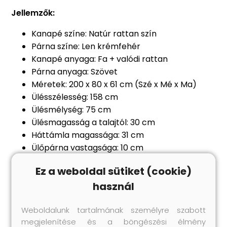
Jellemzők:
Kanapé színe: Natúr rattan szín
Párna színe: Len krémfehér
Kanapé anyaga: Fa + valódi rattan
Párna anyaga: Szövet
Méretek: 200 x 80 x 61 cm (Szé x Mé x Ma)
Ülésszélesség: 158 cm
Ülésmélység: 75 cm
Ülésmagasság a talajtól: 30 cm
Háttámla magassága: 31 cm
Ülőpárna vastagsága: 10 cm
Háttámla vastagsága: 6 cm
Ez a weboldal sütiket (cookie)
Párna vastagsága: 5 cm
használ
Párnahuzatok levehetők
Csak beltéri használatra alkalmas
Weboldalunk tartalmának személyre szabott
A szállítmány tartalma:
megjelenítése és a böngészési élmény
1 x 3 személyes kanapé