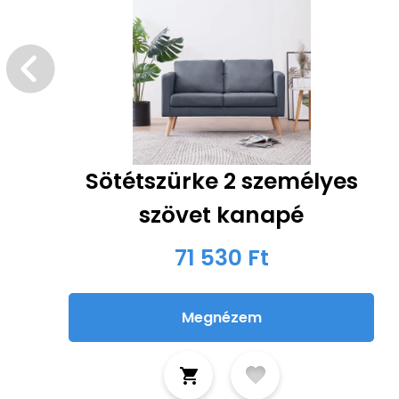
Sötétszürke 2 személyes
szövet kanapé
71 530 Ft
Megnézem