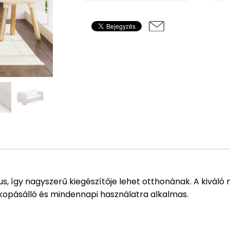
us, így nagyszerű kiegészítője lehet otthonának. A kivál
kopásálló és mindennapi használatra alkalmas.