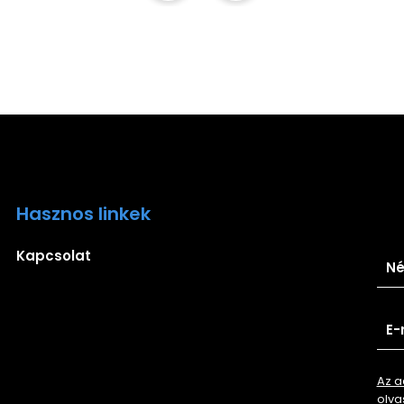
Hasznos linkek
Ira
Kapcsolat
Az a
olva