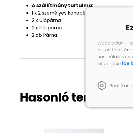
A szállítmány tartalma:
1 x 2 személyes kanapé
2 x Ülőpárna
E
2 x Hátpárna
2 db Párna
Weboldalunk t
biztosítása érd
használatára vo
információ
ide 
Beállításo
Hasonló termékek