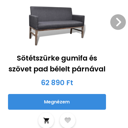
Sötétszürke gumifa és
szövet pad bélelt párnával
62 890 Ft
Megnézem