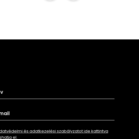
tkozz fel hírlevelünkre
datvédelmi és adatkezelési szabályzatot ide kattintva
shatja el.