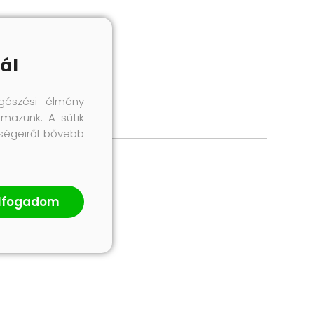
ál
gészési élmény
lmazunk. A sütik
őségeiről bővebb
lfogadom