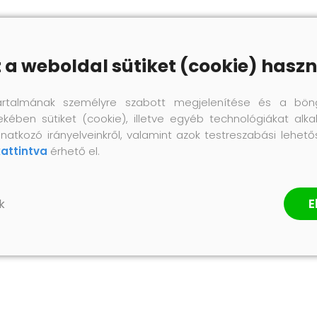
z a weboldal sütiket (cookie) haszn
artalmának személyre szabott megjelenítése és a bön
ekében sütiket (cookie), illetve egyéb technológiákat alka
natkozó irányelveinkről, valamint azok testreszabási lehet
kattintva
érhető el.
E
k