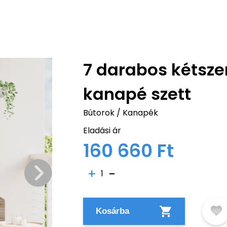
7 darabos kétsze
kanapé szett
Bútorok
/
Kanapék
Eladási ár
160 660 Ft
1
Kosárba