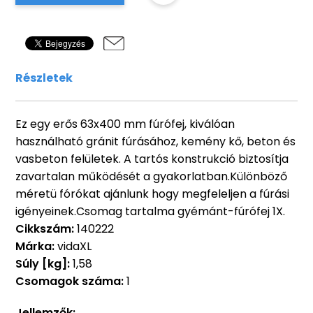
Részletek
Ez egy erős 63x400 mm fúrófej, kiválóan
használható gránit fúrásához, kemény kő, beton és
vasbeton felületek. A tartós konstrukció biztosítja
zavartalan működését a gyakorlatban.Különböző
méretü fórókat ajánlunk hogy megfeleljen a fúrási
igényeinek.Csomag tartalma gyémánt-fúrófej 1X.
Cikkszám:
140222
Márka:
vidaXL
Súly [kg]:
1,58
Csomagok száma:
1
Jellemzők: