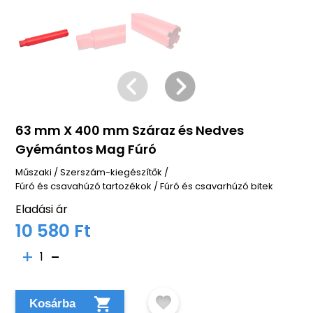
63 mm X 400 mm Száraz és Nedves
Gyémántos Mag Fúró
Műszaki
/
Szerszám-kiegészítők
/
Fúró és csavahúzó tartozékok
/
Fúró és csavarhúzó bitek
Eladási ár
10 580 Ft
1
Kosárba