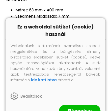
Méret: 63 mm x 400 mm
Szegmens Magasság: 7 mm
Menetes csatlakozás: 1 1/4 "(1,25")
Ez a weboldal sütiket (cookie)
használ
Weboldalunk tartalmának személyre szabott
megjelenítése és a böngészési élmény
Hasonló termékek
biztosítása érdekében sütiket (cookie), illetve
egyéb technológiákat alkalmazunk. A sütik
használatára vonatkozó irányelveinkről, valamint
azok testreszabási lehetőségeiről bővebb
információ
ide kattintva
érhető el.
Beállítások
Elfogadom