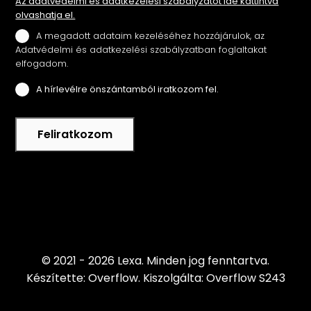
Az adatvédelmi és adatkezelési szabályzatot ide kattintva
olvashatja el.
A megadott adataim kezeléséhez hozzájárulok, az
Adatvédelmi és adatkezelési szabályzatban foglaltakat
elfogadom.
A hírlevélre önszántamból iratkozom fel.
Feliratkozom
© 2021 - 2026 Lexa.
Minden jog fenntartva.
Készítette: Overflow.
Kiszolgálta: Overflow S243