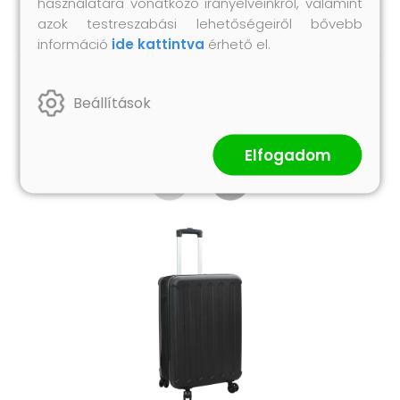
használatára vonatkozó irányelveinkről, valamint
azok testreszabási lehetőségeiről bővebb
információ
ide kattintva
érhető el.
Beállítások
Hasonló termékek
Elfogadom