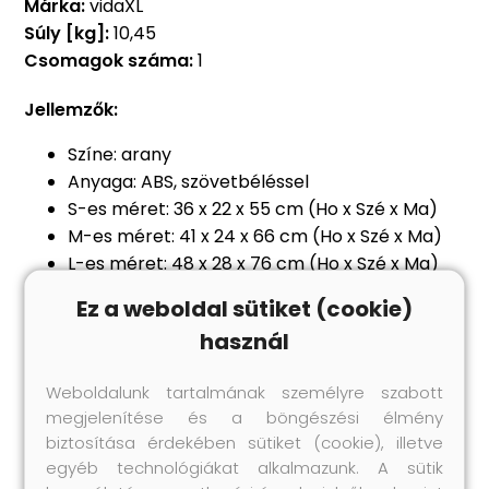
Márka:
vidaXL
Súly [kg]:
10,45
Csomagok száma:
1
Jellemzők:
Színe: arany
Anyaga: ABS, szövetbéléssel
S-es méret: 36 x 22 x 55 cm (Ho x Szé x Ma)
M-es méret: 41 x 24 x 66 cm (Ho x Szé x Ma)
L-es méret: 48 x 28 x 76 cm (Ho x Szé x Ma)
Fogantyú hossza a talajtól mérve (teljesen
Ez a weboldal sütiket (cookie)
kihúzva): 104 cm (S), 105 cm (M), 105 cm (L)
használ
Belső feszítő pántok
Biztonsági zár
Weboldalunk tartalmának személyre szabott
Négy 360 fokos görgő
megjelenítése és a böngészési élmény
A kisebbek a nagyobbakba rakhatóak
biztosítása érdekében sütiket (cookie), illetve
A szállítás tartalma
:
egyéb technológiákat alkalmazunk. A sütik
3 db gurulós bőrönd