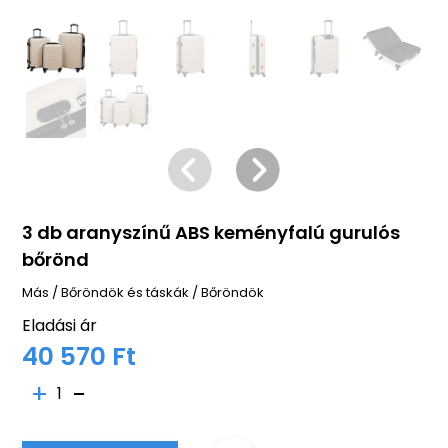
3 db aranyszínű ABS keményfalú gurulós
bőrönd
Más
/
Bőröndök és táskák
/
Bőröndök
Eladási ár
40 570 Ft
1