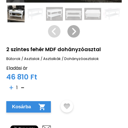
2 szintes fehér MDF dohányzóasztal
Bútorok
/
Asztalok
/
Asztalkák
/
Dohányzóasztalok
Eladási ár
46 810 Ft
1
Kosárba