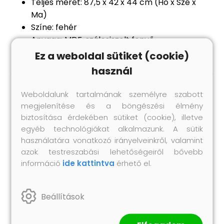
Teljes méret: 87,5 x 42 x 44 cm (Ho x Szé x
Ma)
Színe: fehér
Anyaga: MDF, szálcsiszolt fenyő
Ez a weboldal sütiket (cookie)
használ
Weboldalunk tartalmának személyre szabott
Hasonló termékek
megjelenítése és a böngészési élmény
biztosítása érdekében sütiket (cookie), illetve
egyéb technológiákat alkalmazunk. A sütik
használatára vonatkozó irányelveinkről, valamint
azok testreszabási lehetőségeiről bővebb
információ
ide kattintva
érhető el.
Beállítások