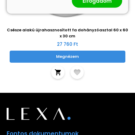
Elfogadom
Csésze alakú újrahasznosított fa dohányzóasztal 60 x 60
x 30 cm
27 760 Ft
Megnézem
Fontos dokumentumok