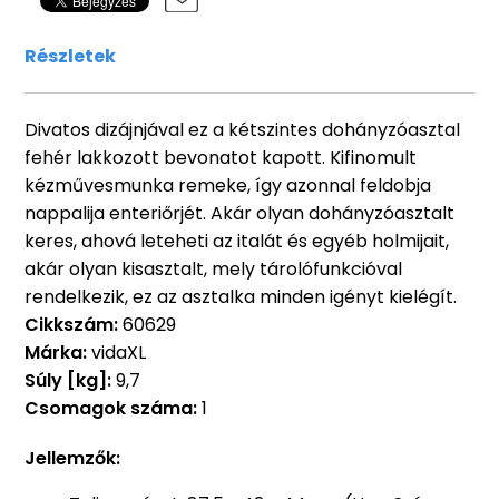
Részletek
Divatos dizájnjával ez a kétszintes dohányzóasztal
fehér lakkozott bevonatot kapott. Kifinomult
kézművesmunka remeke, így azonnal feldobja
nappalija enteriőrjét. Akár olyan dohányzóasztalt
keres, ahová leteheti az italát és egyéb holmijait,
akár olyan kisasztalt, mely tárolófunkcióval
rendelkezik, ez az asztalka minden igényt kielégít.
Cikkszám:
60629
Márka:
vidaXL
Súly [kg]:
9,7
Csomagok száma:
1
Jellemzők: