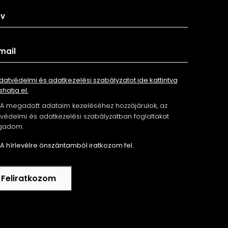
datvédelmi és adatkezelési szabályzatot ide kattintva
shatja el.
A megadott adataim kezeléséhez hozzájárulok, az
édelmi és adatkezelési szabályzatban foglaltakat
gadom.
A hírlevélre önszántamból iratkozom fel.
Feliratkozom