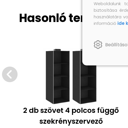
Weboldalunk t
biztosítása érd
Hasonló termékek
használatára vo
információ
ide 
Beállításo
2 db szövet 4 polcos függő
szekrényszervező