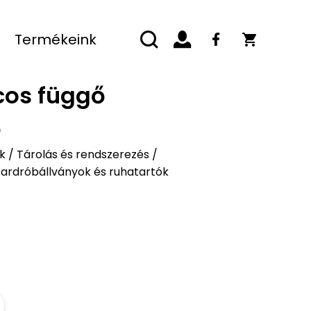
Termékeink
lcos függő
ő
k
/
Tárolás és rendszerezés
/
ardróbállványok és ruhatartók