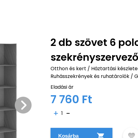
2 db szövet 6 po
szekrényszervez
Otthon és kert
/
Háztartási készlete
Ruhásszekrények és ruhatárolók
/
G
Eladási ár
7 760 Ft
1
Kosárba