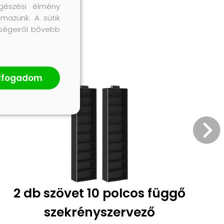
gészési élmény
lmazunk. A sütik
őségeiről bővebb
lfogadom
2 db szövet 10 polcos függő
szekrényszervező