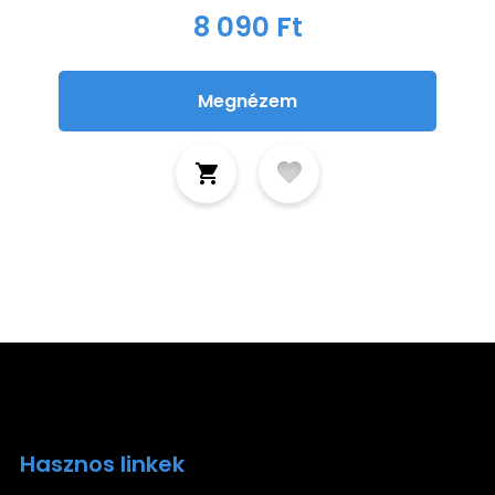
8 090 Ft
Megnézem
Hasznos linkek
Ira