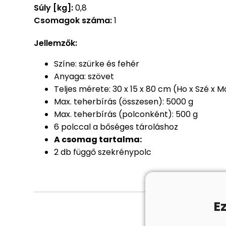
Súly [kg]:
0,8
Csomagok száma:
1
Jellemzők:
Színe: szürke és fehér
Anyaga: szövet
Teljes mérete: 30 x 15 x 80 cm (Ho x Szé x M
Max. teherbírás (összesen): 5000 g
Max. teherbírás (polconként): 500 g
6 polccal a bőséges tároláshoz
A csomag tartalma:
2 db függő szekrénypolc
E