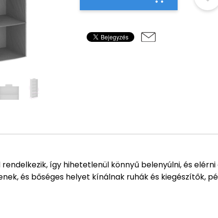
rendelkezik, így hihetetlenül könnyű belenyúlni, és elérn
enek, és bőséges helyet kínálnak ruhák és kiegészítők, p