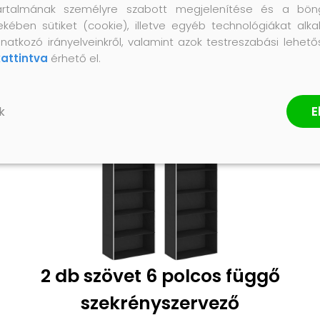
artalmának személyre szabott megjelenítése és a bön
ekében sütiket (cookie), illetve egyéb technológiákat alka
natkozó irányelveinkről, valamint azok testreszabási lehet
kattintva
érhető el.
E
k
2 db szövet 6 polcos függő
szekrényszervező