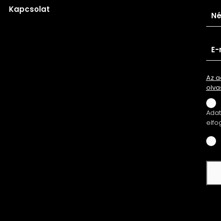
Kapcsolat
Az a
olva
Adatv
elfo