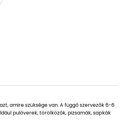
i azt, amire szüksége van. A függő szervezők 6-6
éldául pulóverek, törölközők, pizsamák, sapkák