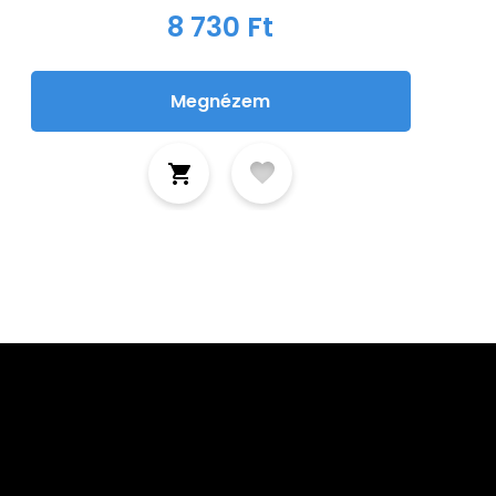
8 730 Ft
Megnézem
tkozz fel hírlevelünkre