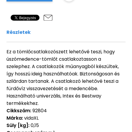
Részletek
Ez a tömlőcsatlakozószett lehetővé teszi, hogy
úszómedence-tömlőt csatlakoztasson a
szelephez. A csatlakozók műanyagból készültek,
így hosszú ideig használhatóak. Biztonságosan és
szilárdan tartanak. A csatlakozó lehetővé teszi a
fürdővíz visszavezetését a medencébe.
Használható univerzális, Intex és Bestway
termékekhez.
Cikkszám:
92804
Márka:
vidaXL
Súly [kg]:
0,15