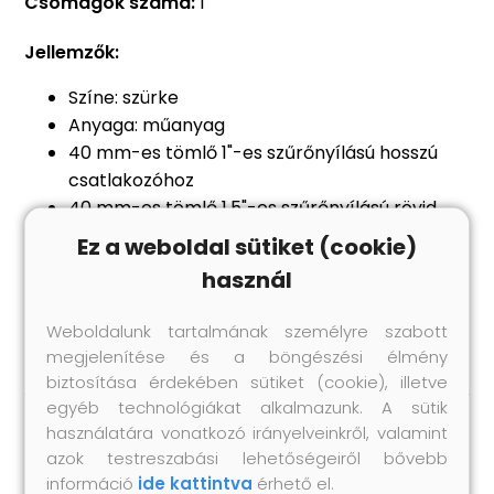
Csomagok száma:
1
Jellemzők:
Színe: szürke
Anyaga: műanyag
40 mm-es tömlő 1"-es szűrőnyílású hosszú
csatlakozóhoz
40 mm-es tömlő 1,5"-es szűrőnyílású rövid
csatlakozóhoz
Ez a weboldal sütiket (cookie)
Univerzális, Intex és Bestway termékekhez
használ
A csomag tartalma:
2 db csatlakozó
Weboldalunk tartalmának személyre szabott
megjelenítése és a böngészési élmény
biztosítása érdekében sütiket (cookie), illetve
egyéb technológiákat alkalmazunk. A sütik
használatára vonatkozó irányelveinkről, valamint
Hasonló termékek
azok testreszabási lehetőségeiről bővebb
információ
ide kattintva
érhető el.