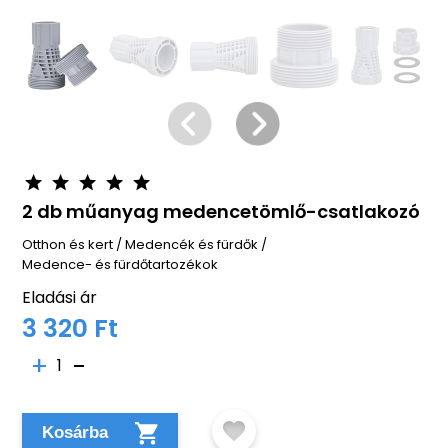
2 db műanyag medencetömlő-csatlakozó
Otthon és kert
/
Medencék és fürdők
/
Medence- és fürdőtartozékok
Eladási ár
3 320 Ft
1
Kosárba