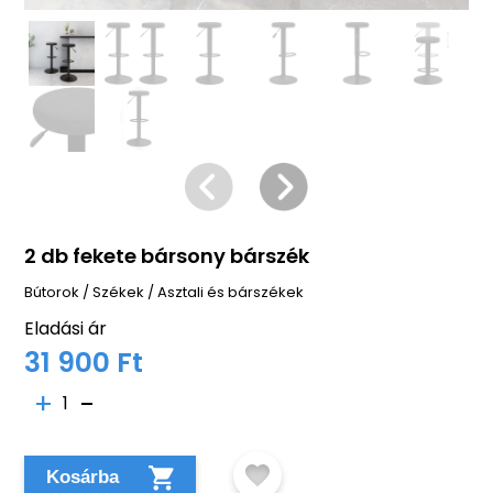
2 db fekete bársony bárszék
Bútorok
/
Székek
/
Asztali és bárszékek
Eladási ár
31 900 Ft
1
Kosárba