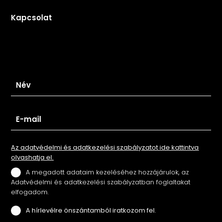
Kapcsolat
Iratkozz fel hírlevelünkre
Az adatvédelmi és adatkezelési szabályzatot ide kattintva
olvashatja el.
A megadott adataim kezeléséhez hozzájárulok, az
Adatvédelmi és adatkezelési szabályzatban foglaltakat
elfogadom.
A hírlevélre önszántamból iratkozom fel.