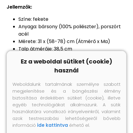
Jellemzők:
Színe: fekete
Anyaga: bársony (100% poliészter), porszórt
acél
Mérete: 31 x (58-78) cm (Átmérő x Ma)
Talp átmérője: 38,5 cm
360 fokban forgatható
Ez a weboldal sütiket (cookie)
Gázemelő mechanizmussal
használ
Összeszerelést igényel: igen
A csomag tartalma:
Weboldalunk tartalmának személyre szabott
2 db bárszék
megjelenítése és a böngészési élmény
biztosítása érdekében sütiket (cookie), illetve
egyéb technológiákat alkalmazunk. A sütik
használatára vonatkozó irányelveinkről, valamint
azok testreszabási lehetőségeiről bővebb
Hasonló termékek
információ
ide kattintva
érhető el.