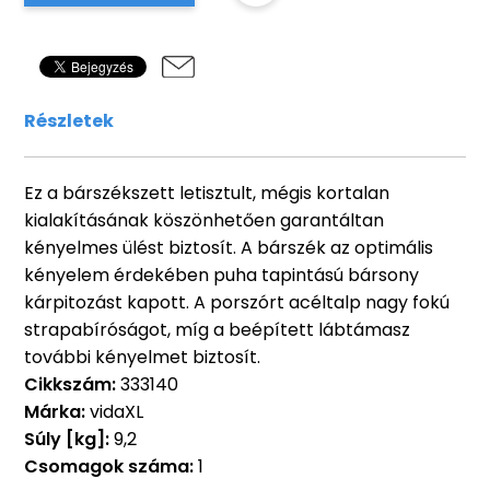
Részletek
Ez a bárszékszett letisztult, mégis kortalan
kialakításának köszönhetően garantáltan
kényelmes ülést biztosít. A bárszék az optimális
kényelem érdekében puha tapintású bársony
kárpitozást kapott. A porszórt acéltalp nagy fokú
strapabíróságot, míg a beépített lábtámasz
további kényelmet biztosít.
Cikkszám:
333140
Márka:
vidaXL
Súly [kg]:
9,2
Csomagok száma:
1