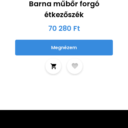
Barna műbőr forgó
étkezőszék
70 280 Ft
Megnézem