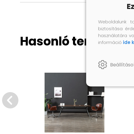
E
Weboldalunk t
biztosítása érd
használatára vo
Hasonló termékek
információ
ide 
Beállításo