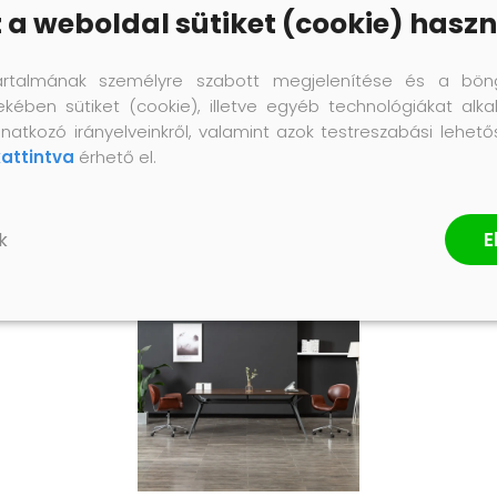
z a weboldal sütiket (cookie) haszn
artalmának személyre szabott megjelenítése és a bön
ekében sütiket (cookie), illetve egyéb technológiákat alka
natkozó irányelveinkről, valamint azok testreszabási lehet
kattintva
érhető el.
E
k