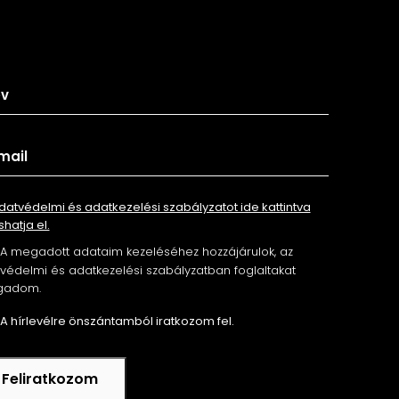
tkozz fel hírlevelünkre
datvédelmi és adatkezelési szabályzatot ide kattintva
shatja el.
A megadott adataim kezeléséhez hozzájárulok, az
édelmi és adatkezelési szabályzatban foglaltakat
gadom.
A hírlevélre önszántamból iratkozom fel.
Feliratkozom