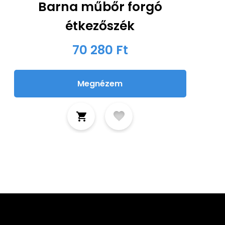
Barna műbőr forgó
étkezőszék
70 280 Ft
Megnézem