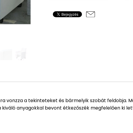
ra vonzza a tekinteteket és bármelyik szobát feldobja.
 a kiváló anyagokkal bevont étkezőszék megfelelően ki l