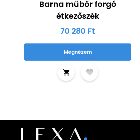
Barna műbőr forgó
étkezőszék
70 280 Ft
Megnézem