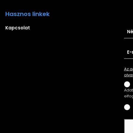
Hasznos linkek
Ira
Kapcsolat
Az a
olva
Adatv
elfo