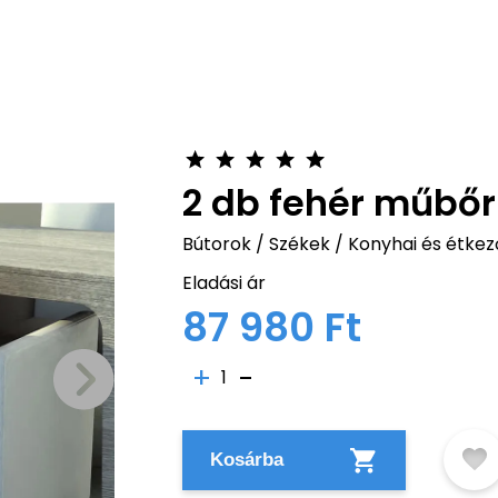
2 db fehér műbőr
Bútorok
/
Székek
/
Konyhai és étke
Eladási ár
87 980 Ft
1
Kosárba