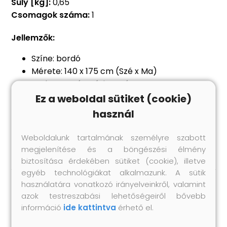
Súly [kg]:
0,65
Csomagok száma:
1
Jellemzők:
Színe: bordó
Mérete: 140 x 175 cm (Szé x Ma)
Karbantartás: Kézi mosás
Tűzött és karikákkal ellátott
Ez a weboldal sütiket (cookie)
Csomag tartalma 2 db függöny és 2
használ
összekötő
Anyag: Poliészter: 100%
Weboldalunk tartalmának személyre szabott
megjelenítése és a böngészési élmény
biztosítása érdekében sütiket (cookie), illetve
egyéb technológiákat alkalmazunk. A sütik
használatára vonatkozó irányelveinkről, valamint
azok testreszabási lehetőségeiről bővebb
Hasonló termékek
információ
ide kattintva
érhető el.