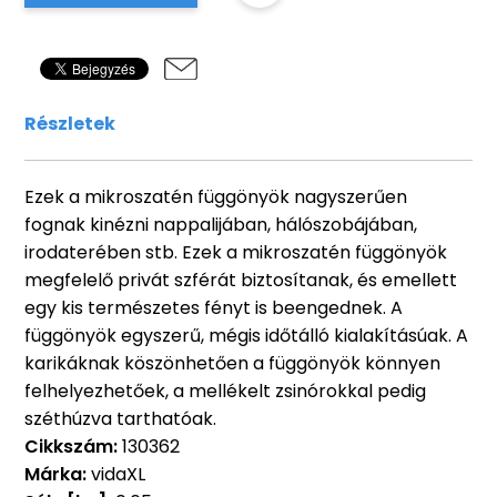
Részletek
Ezek a mikroszatén függönyök nagyszerűen
fognak kinézni nappalijában, hálószobájában,
irodaterében stb. Ezek a mikroszatén függönyök
megfelelő privát szférát biztosítanak, és emellett
egy kis természetes fényt is beengednek. A
függönyök egyszerű, mégis időtálló kialakításúak. A
karikáknak köszönhetően a függönyök könnyen
felhelyezhetőek, a mellékelt zsinórokkal pedig
széthúzva tarthatóak.
Cikkszám:
130362
Márka:
vidaXL