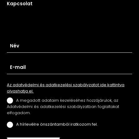
Kapcsolat
Iratkozz fel hírlevelünkre
Az adatvédelmi és adatkezelési szabályzatot ide kattintva
olvashatja el.
A megadott adataim kezeléséhez hozzájárulok, az
Adatvédelmi és adatkezelési szabályzatban foglaltakat
elfogadom.
A hírlevélre önszántamból iratkozom fel.