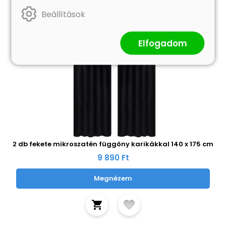
Beállítások
Elfogadom
2 db fekete mikroszatén függöny karikákkal 140 x 175 cm
9 890 Ft
Megnézem