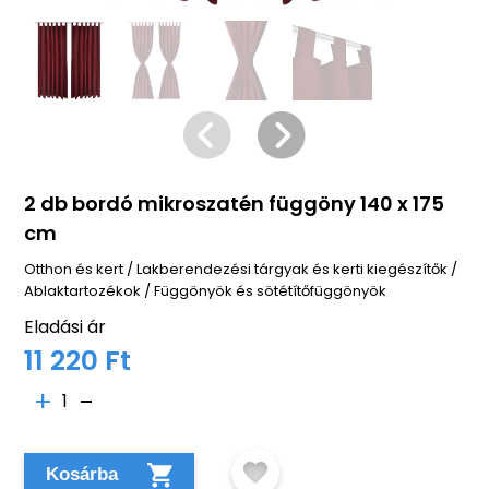
2 db bordó mikroszatén függöny 140 x 175
cm
Otthon és kert
/
Lakberendezési tárgyak és kerti kiegészítők
/
Ablaktartozékok
/
Függönyök és sötétítőfüggönyök
Eladási ár
11 220 Ft
1
Kosárba