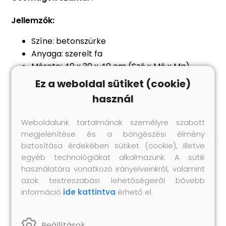
Jellemzők:
Színe: betonszürke
Anyaga: szerelt fa
Mérete: 40 x 30 x 40 cm (Szé x Mé x Ma)
Egy nyitott rekesszel és egy polccal
Ez a weboldal sütiket (cookie)
Rögzítési anyagok mellékelve
használ
A szállítmány 2 db éjjeliszekrényt tartalmaz
Weboldalunk tartalmának személyre szabott
megjelenítése és a böngészési élmény
biztosítása érdekében sütiket (cookie), illetve
egyéb technológiákat alkalmazunk. A sütik
Hasonló termékek
használatára vonatkozó irányelveinkről, valamint
azok testreszabási lehetőségeiről bővebb
információ
ide kattintva
érhető el.
Beállítások