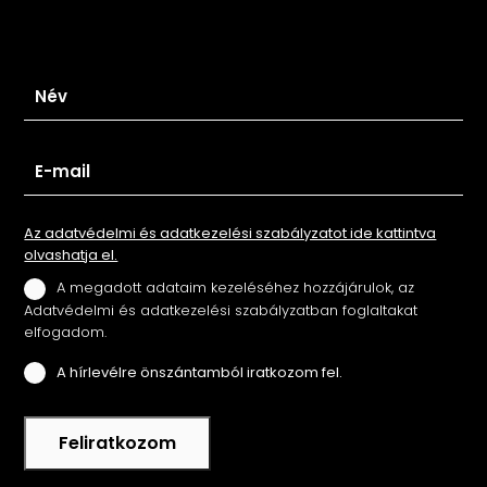
Iratkozz fel hírlevelünkre
Az adatvédelmi és adatkezelési szabályzatot ide kattintva
olvashatja el.
A megadott adataim kezeléséhez hozzájárulok, az
Adatvédelmi és adatkezelési szabályzatban foglaltakat
elfogadom.
A hírlevélre önszántamból iratkozom fel.
Feliratkozom