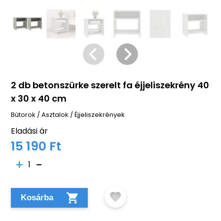
2 db betonszürke szerelt fa éjjeliszekrény 40
x 30 x 40 cm
Bútorok
/
Asztalok
/
Éjjeliszekrények
Eladási ár
15 190 Ft
1
Kosárba