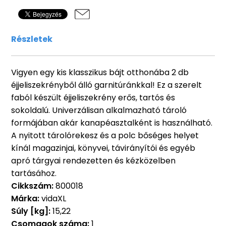
Részletek
Vigyen egy kis klasszikus bájt otthonába 2 db
éjjeliszekrényből álló garnitúránkkal! Ez a szerelt
faból készült éjjeliszekrény erős, tartós és
sokoldalú. Univerzálisan alkalmazható tároló
formájában akár kanapéasztalként is használható.
A nyitott tárolórekesz és a polc bőséges helyet
kínál magazinjai, könyvei, távirányítói és egyéb
apró tárgyai rendezetten és kézközelben
tartásához.
Cikkszám:
800018
Márka:
vidaXL
Súly [kg]:
15,22
Csomagok száma:
1