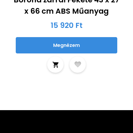
x 66 cm ABS Műanyag
15 920 Ft
Megnézem