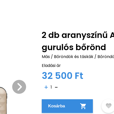
2 db aranyszínű
gurulós bőrönd
Más
/
Bőröndök és táskák
/
Bőrönd
Eladási ár
32 500 Ft
1
Kosárba