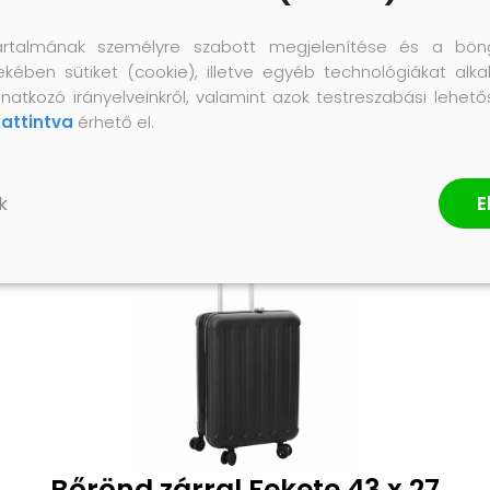
artalmának személyre szabott megjelenítése és a bön
ekében sütiket (cookie), illetve egyéb technológiákat alka
natkozó irányelveinkről, valamint azok testreszabási lehet
kattintva
érhető el.
E
k
Bőrönd zárral Fekete 43 x 27