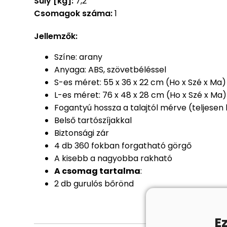
Súly [kg]:
7,2
Csomagok száma:
1
Jellemzők:
Színe: arany
Anyaga: ABS, szövetbéléssel
S-es méret: 55 x 36 x 22 cm (Ho x Szé x Ma)
L-es méret: 76 x 48 x 28 cm (Ho x Szé x Ma)
Fogantyú hossza a talajtól mérve (teljesen 
Belső tartószíjakkal
Biztonsági zár
4 db 360 fokban forgatható görgő
A kisebb a nagyobba rakható
A csomag tartalma
:
2 db gurulós bőrönd
E