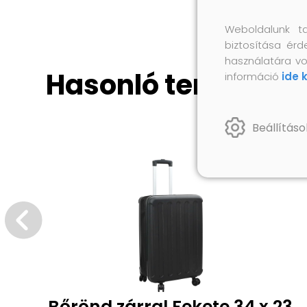
Weboldalunk t
biztosítása érd
használatára vo
Hasonló termékek
információ
ide 
Beállításo
Bőrönd zárral Fekete 34 x 23