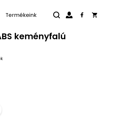
Termékeink
 ABS keményfalú
ök