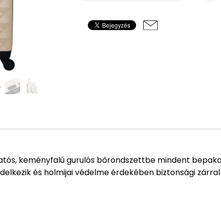
tatós, keményfalú gurulós bőröndszettbe mindent bepakol
elkezik és holmijai védelme érdekében biztonsági zárral le