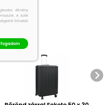
gészési élmény
lmazunk. A sütik
őségeiről bővebb
lfogadom
Bőrönd zárral Fekete 50 x 30