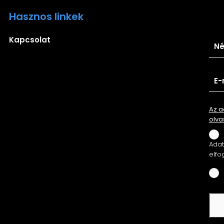
Hasznos linkek
Ira
Kapcsolat
Az a
olva
Adatv
elfo