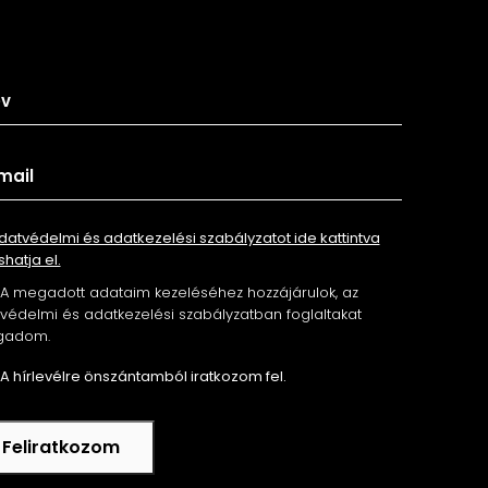
tkozz fel hírlevelünkre
datvédelmi és adatkezelési szabályzatot ide kattintva
shatja el.
A megadott adataim kezeléséhez hozzájárulok, az
édelmi és adatkezelési szabályzatban foglaltakat
gadom.
A hírlevélre önszántamból iratkozom fel.
Feliratkozom