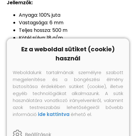
Jellemzők:
Anyaga: 100% juta
Vastagsága: 6 mm
Teljes hossza: 500 m
Kötél súlya: 18 g/m
Figyelem: nem alkalmas hegymászáshoz,
Ez a weboldal sütiket (cookie)
árucikkek/terhek emeléséhez, illetve nem
használ
használható hintaként/hinta részeként
Weboldalunk tartalmának személyre szabott
megjelenítése és a böngészési élmény
biztosítása érdekében sütiket (cookie), illetve
egyéb technológiákat alkalmazunk. A sütik
Hasonló termékek
használatára vonatkozó irányelveinkről, valamint
azok testreszabási lehetőségeiről bővebb
információ
ide kattintva
érhető el.
Beállítások