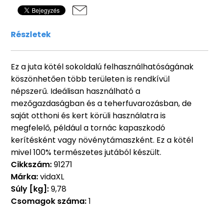
Részletek
Ez a juta kötél sokoldalú felhasználhatóságának
köszönhetően több területen is rendkívül
népszerű. Ideálisan használható a
mezőgazdaságban és a teherfuvarozásban, de
saját otthoni és kert körüli használatra is
megfelelő, például a tornác kapaszkodó
kerítésként vagy növénytámaszként. Ez a kötél
mivel 100% természetes jutából készült.
Cikkszám:
91271
Márka:
vidaXL
Súly [kg]:
9,78
Csomagok száma:
1