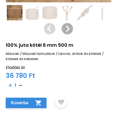
100% juta kötél 6 mm 500 m
Műszaki
/
Műszaki tartozékok
/
Láncok, drótok és kötelek
/
Kötelek és kábelek
Eladási ár
36 780 Ft
1
Kosárba