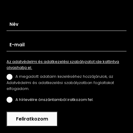
Iratkozz fel hírlevelünkre
Az adatvédelmi és adatkezelési szabályzatot ide kattintva
olvashatja el.
A megadott adataim kezeléséhez hozzájárulok, az
Adatvédelmi és adatkezelési szabályzatban foglaltakat
elfogadom.
A hírlevélre önszántamból iratkozom fel.
Feliratkozom