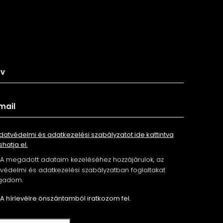
tkozz fel hírlevelünkre
datvédelmi és adatkezelési szabályzatot ide kattintva
shatja el.
A megadott adataim kezeléséhez hozzájárulok, az
édelmi és adatkezelési szabályzatban foglaltakat
gadom.
A hírlevélre önszántamból iratkozom fel.