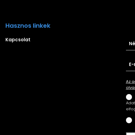
Hasznos linkek
Ira
Kapcsolat
Az a
olva
Adatv
elfo