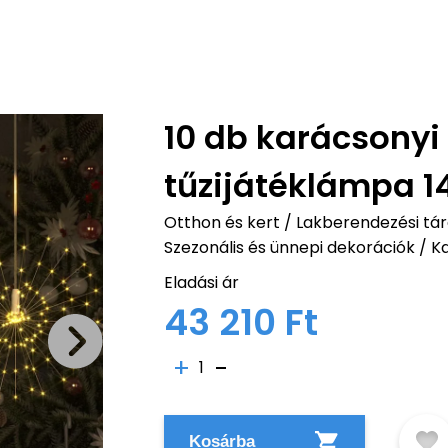
10 db karácsonyi
tűzijátéklámpa 1
Otthon és kert
/
Lakberendezési tárg
Szezonális és ünnepi dekorációk
/
Ka
Eladási ár
43 210 Ft
1
Kosárba