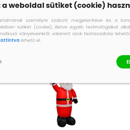
z a weboldal sütiket (cookie) haszn
artalmának személyre szabott megjelenítése és a bön
ekében sütiket (cookie), illetve egyéb technológiákat alka
natkozó irányelveinkről, valamint azok testreszabási lehet
kattintva
érhető el.
E
k