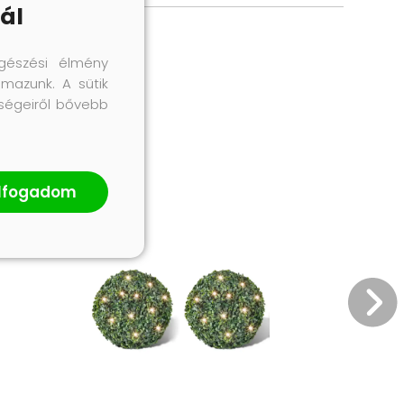
ál
gészési élmény
lmazunk. A sütik
őségeiről bővebb
lfogadom