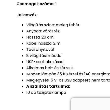
Csomagok száma:
1
Jellemzők:
Világítás színe: meleg fehér
Anyaga: vörösréz
Hossza: 20 cm
Kábel hossza: 2 m
Távirányítóval
8 világítási móddal
USB-csatlakozással
Alkalmas bel- és térre is
Minden lámpán 35 füzérrel és 140 energiat
Megjegyzés: 5 V-os USB adaptert nem tar
A szállítás tartalma:
10 db tűzijátéklámpa