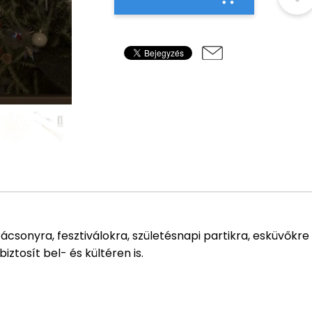
csonyra, fesztiválokra, születésnapi partikra, esküvőkre
ztosít bel- és kültéren is.