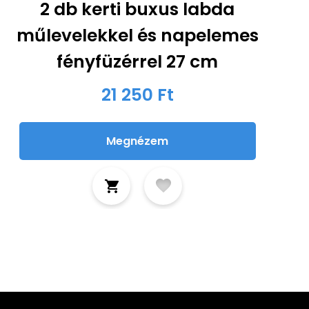
2 db kerti buxus labda
műlevelekkel és napelemes
fényfüzérrel 27 cm
21 250 Ft
Megnézem