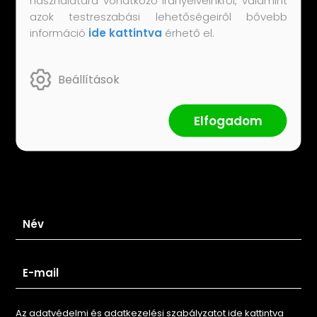
Elállási nyilatkozat
azok testreszabási lehetőségeiről bővebb
információ
ide kattintva
érhető el.
Süti beállítások
Beállítások
Hasznos linkek
Elfogadom
Kapcsolat
Iratkozz fel hírlevelünkre
Az adatvédelmi és adatkezelési szabályzatot ide kattintva