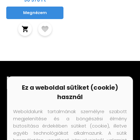
Megnézem
Ez a weboldal sütiket (cookie)
használ
Fontos dokumentumok
Weboldalunk tartalmának személyre szabott
Általános Szerződési Feltételek
megjelenítése és a böngészési élmény
biztosítása érdekében sütiket (cookie), illetve
Adatkezelési tájékoztató
egyéb technológiákat alkalmazunk. A sütik
használatára vonatkozó irányelveinkről, valamint