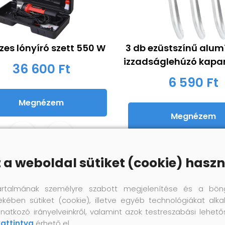
szes lónyíró szett 550 W
3 db ezüstszínű alum
izzadságlehúzó kapa
36 600 Ft
6 590 Ft
Megnézem
Megnézem
z a weboldal sütiket (cookie) haszn
artalmának személyre szabott megjelenítése és a bön
ekében sütiket (cookie), illetve egyéb technológiákat alka
natkozó irányelveinkről, valamint azok testreszabási lehet
kattintva
érhető el.