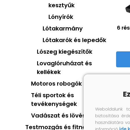
kesztyűk
Lónyírók
6 ré
Lótakarmány
Lótakarók és lepedők
Lószeg kiegészítők
Lovaglóruházat és
kellékek
Motoros robogók
E
Téli sportok és
tevékenységek
Weboldalunk t
Vadászat és lövészet
biztosítása érd
használatára vo
Testmozgás és fitnesz
információ
ide 