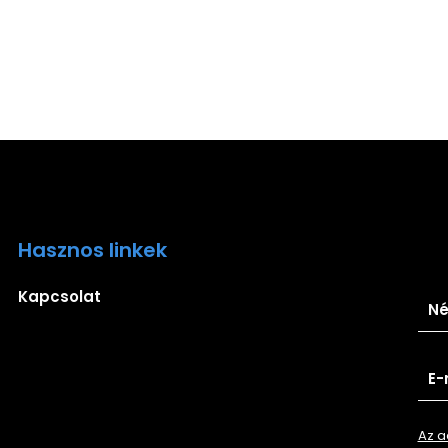
Hasznos linkek
Ira
Kapcsolat
Az a