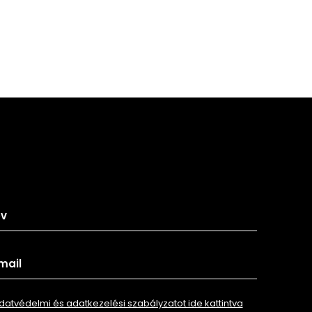
tkozz fel hírlevelünkre
datvédelmi és adatkezelési szabályzatot ide kattintva