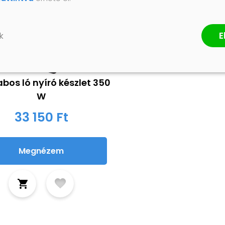
E
k
bos ló nyíró készlet 350
W
33 150 Ft
Megnézem