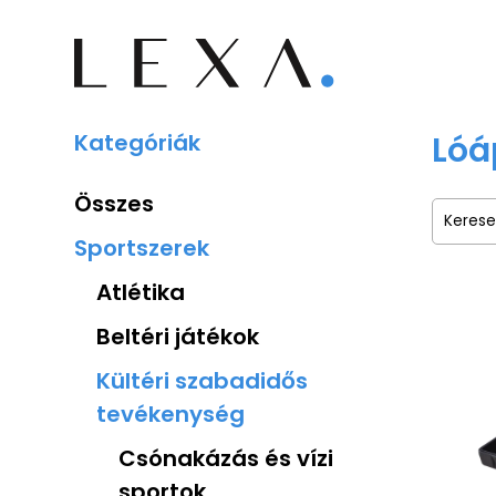
Kategóriák
Lóá
Összes
Sportszerek
Atlétika
Beltéri játékok
Kültéri szabadidős
tevékenység
Csónakázás és vízi
sportok