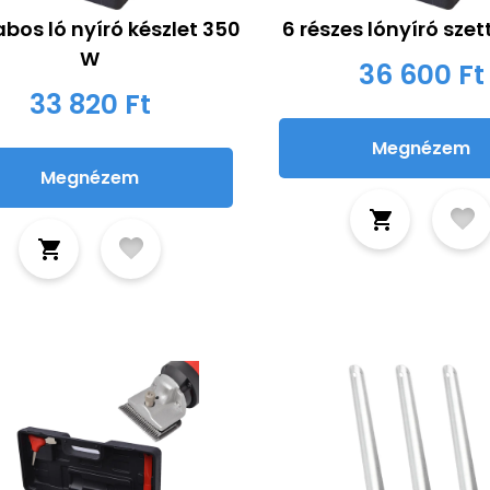
bos ló nyíró készlet 350
6 részes lónyíró sze
W
36 600 Ft
33 820 Ft
Megnézem
Megnézem