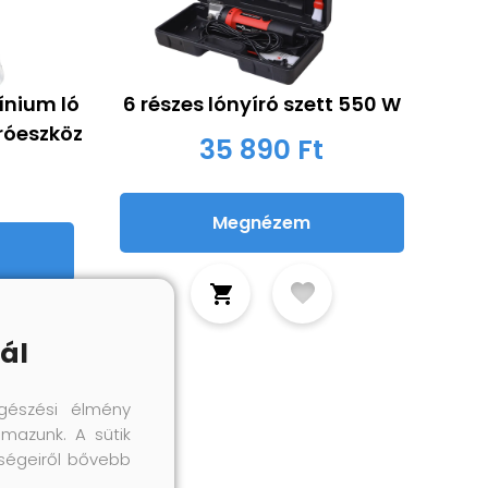
ínium ló
6 részes lónyíró szett 550 W
róeszköz
35 890 Ft
Megnézem
ál
gészési élmény
lmazunk. A sütik
őségeiről bővebb