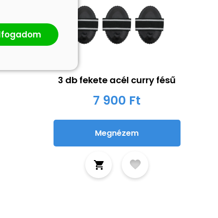
lfogadom
3 db fekete acél curry fésű
7 900 Ft
Megnézem