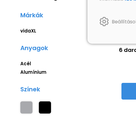
Márkák
Beállításo
vidaXL
Anyagok
6 dara
Acél
Alumínium
Színek