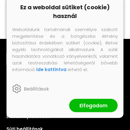
Ez a weboldal sütiket (cookie)
használ
Weboldalunk tartalmának személyre szabott
megjelenítése és a böngészési élmény
biztosítása érdekében sütiket (cookie), illetve
egyéb technológiákat alkalmazunk. A sütik
használatára vonatkozó irányelveinkről, valamint
azok testreszabási lehetőségeiről bővebb
információ
ide kattintva
érhető el.
Fontos dokumentumok
Beállítások
Általános Szerződési Feltételek
Adatkezelési tájékoztató
Elfogadom
Elállási nyilatkozat
Süti beállítások