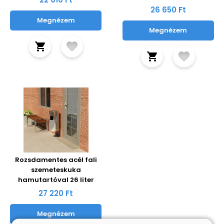
26 650 Ft
Megnézem
Megnézem
Rozsdamentes acél fali
szemeteskuka
hamutartóval 26 liter
27 220 Ft
Megnézem