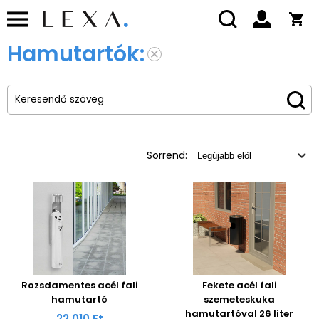
Hamutartók:
Sorrend:
Rozsdamentes acél fali
Fekete acél fali
hamutartó
szemeteskuka
hamutartóval 26 liter
22 010 Ft