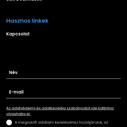
Hasznos linkek
Kapcsolat
Iratkozz fel hírlevelünkre
Az adatvédelmi és adatkezelési szabályzatot ide kattintva
olvashatja el.
A megadott adataim kezeléséhez hozzájárulok, az