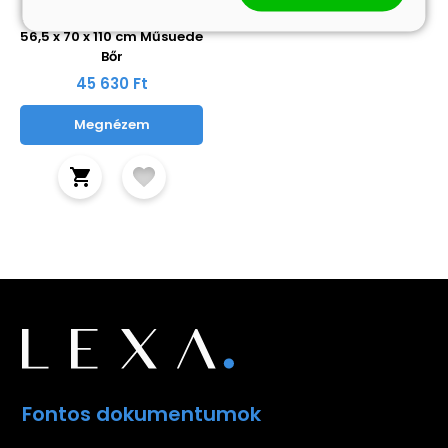
Papucs fotel Katonai zöld
56,5 x 70 x 110 cm Műsuede
Bőr
45 630 Ft
Megnézem
Fontos dokumentumok