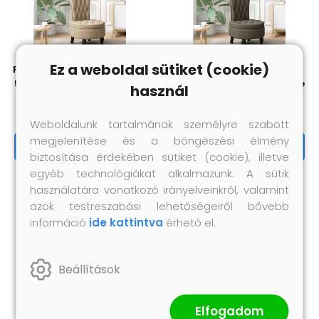
Ez a weboldal sütiket (cookie)
Papucs fotel Világosszürke
Papucs fotel Sötétszürke
56,5 x 70 x 110 cm Műsuede
56,5 x 70 x 110 cm Műsuede
használ
Bőr
Bőr
44 600 Ft
44 600 Ft
Weboldalunk tartalmának személyre szabott
megjelenítése és a böngészési élmény
Megnézem
Megnézem
biztosítása érdekében sütiket (cookie), illetve
egyéb technológiákat alkalmazunk. A sütik
használatára vonatkozó irányelveinkről, valamint
azok testreszabási lehetőségeiről bővebb
információ
ide kattintva
érhető el.
Beállítások
Elfogadom