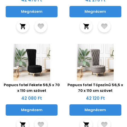
Megnézem
Megnézem
Papucs fotel Fekete 56,5 x 70
Papucs fotel Tópszínű 56,5 x
x 110 cm szövet
70 x 110 cm szövet
42 080 Ft
42 120 Ft
Megnézem
Megnézem