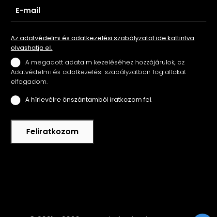
Az adatvédelmi és adatkezelési szabályzatot ide kattintva
olvashatja el.
A megadott adataim kezeléséhez hozzájárulok, az
Adatvédelmi és adatkezelési szabályzatban foglaltakat
elfogadom.
A hírlevélre önszántamból iratkozom fel.
Feliratkozom