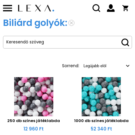
Biliárd golyók:
Sorrend:
250 db színes játéklabda
1000 db színes játéklabda
12 960 Ft
52 340 Ft