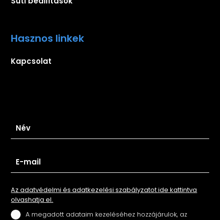
Süti beállítások
Hasznos linkek
Kapcsolat
Iratkozz fel hírlevelünkre
Az adatvédelmi és adatkezelési szabályzatot ide kattintva
olvashatja el.
A megadott adataim kezeléséhez hozzájárulok, az