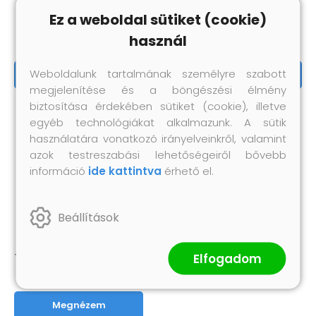
Ez a weboldal sütiket (cookie)
500 db színes játéklabda
250 db színes játéklabda
használ
26 170 Ft
13 090 Ft
Weboldalunk tartalmának személyre szabott
Megnézem
Megnézem
megjelenítése és a böngészési élmény
biztosítása érdekében sütiket (cookie), illetve
egyéb technológiákat alkalmazunk. A sütik
használatára vonatkozó irányelveinkről, valamint
azok testreszabási lehetőségeiről bővebb
információ
ide kattintva
érhető el.
Beállítások
Elfogadom
1000 db színes játéklabda
51 640 Ft
Megnézem