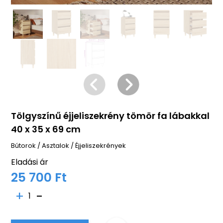
Tölgyszínű éjjeliszekrény tömör fa lábakkal
40 x 35 x 69 cm
Bútorok
/
Asztalok
/
Éjjeliszekrények
Eladási ár
25 700 Ft
1