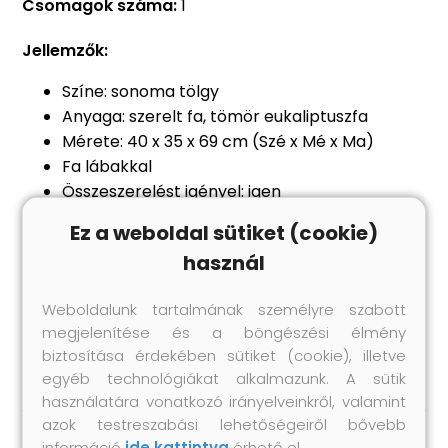
Csomagok száma:
1
Jellemzők:
Színe: sonoma tölgy
Anyaga: szerelt fa, tömör eukaliptuszfa
Mérete: 40 x 35 x 69 cm (Szé x Mé x Ma)
Fa lábakkal
Összeszerelést igényel: igen
Figyelem:
a falon belüli csavar(ok) és
Ez a weboldal sütiket (cookie)
dugó(k) nem alaptartozékok. Keressen és
használ
használjon a falának megfelelő csavar(oka)t
és dugó(ka)t. Ha bizonytalan, kérje
Weboldalunk tartalmának személyre szabott
szakember tanácsát. Gondosan olvassa el és
megjelenítése és a böngészési élmény
kövesse a használati utasítás minden lépését.
biztosítása érdekében sütiket (cookie), illetve
egyéb technológiákat alkalmazunk. A sütik
használatára vonatkozó irányelveinkről, valamint
azok testreszabási lehetőségeiről bővebb
információ
ide kattintva
érhető el.