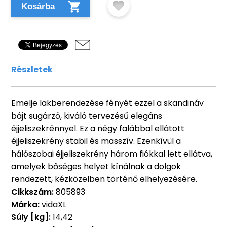
Kosárba
Részletek
Emelje lakberendezése fényét ezzel a skandináv
bájt sugárzó, kiváló tervezésű elegáns
éjjeliszekrénnyel. Ez a négy falábbal ellátott
éjjeliszekrény stabil és masszív. Ezenkívül a
hálószobai éjjeliszekrény három fiókkal lett ellátva,
amelyek bőséges helyet kínálnak a dolgok
rendezett, kézközelben történő elhelyezésére.
Cikkszám:
805893
Márka:
vidaXL
Súly [kg]:
14,42