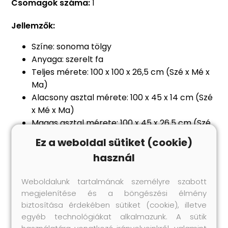
Csomagok száma:
1
Jellemzők:
Színe: sonoma tölgy
Anyaga: szerelt fa
Teljes mérete: 100 x 100 x 26,5 cm (Szé x Mé x
Ma)
Alacsony asztal mérete: 100 x 45 x 14 cm (Szé
x Mé x Ma)
Magas asztal mérete: 100 x 45 x 26,5 cm (Szé
x Mé x Ma)
Ez a weboldal sütiket (cookie)
Használhatóak külön vagy akár egymásba is
használ
illeszthetőek
Összeszerelést igényel: igen
Weboldalunk tartalmának személyre szabott
A szállítás tartalma:
megjelenítése és a böngészési élmény
1 db magas asztal
biztosítása érdekében sütiket (cookie), illetve
2 db alacsony asztal
egyéb technológiákat alkalmazunk. A sütik