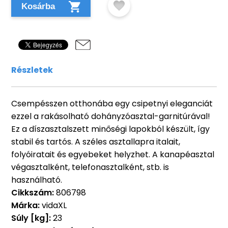
Kosárba
Részletek
Csempésszen otthonába egy csipetnyi eleganciát
ezzel a rakásolható dohányzóasztal-garnitúrával!
Ez a díszasztalszett minőségi lapokból készült, így
stabil és tartós. A széles asztallapra italait,
folyóiratait és egyebeket helyzhet. A kanapéasztal
végasztalként, telefonasztalként, stb. is
használható.
Cikkszám:
806798
Márka:
vidaXL
Súly [kg]:
23