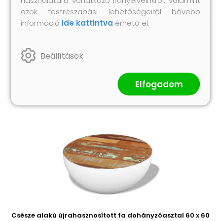
használatára vonatkozó irányelveinkről, valamint
azok testreszabási lehetőségeiről bővebb
információ
ide kattintva
érhető el.
Hasonló termékek
Beállítások
Elfogadom
Csésze alakú újrahasznosított fa dohányzóasztal 60 x 60