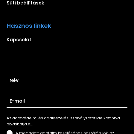
Süti beállítások
Hasznos linkek
Kapcsolat
Iratkozz fel hírlevelünkre
Az adatvédelmi és adatkezelési szabályzatot ide kattintva
olvashatja el.
A megadott adataim kezeléséhez hozzájárulok, az