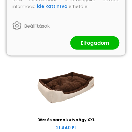
információ
ide kattintva
érhető el.
Hasonló termékek
Beállítások
Elfogadom
Bézs és barna kutyaágy XXL
21 440 Ft