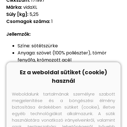
Cikkszám:
171997
Márka:
vidaXL
Súly [kg]:
5,25
Csomagok száma:
1
Jellemzők:
Színe: sötétszürke
Anyaga: szövet (100% poliészter), tömör
fenyőfa, krómozott acél
Töltőanyaga: hab
Ez a weboldal sütiket (cookie)
Mérete: 70 x 45 x 28 cm (Szé x Mé x Ma)
használ
Alvórész mérete: 43 x 36 cm (Szé x Mé)
Maximális terhelhetőség: 50 kg
Weboldalunk tartalmának személyre szabott
Alkalmas kistestű kutyák és háziállatok
megjelenítése és a böngészési élmény
számára
biztosítása érdekében sütiket (cookie), illetve
Összeszerelést igényel: igen
egyéb technológiákat alkalmazunk. A sütik
használatára vonatkozó irányelveinkről, valamint
azok testreszabási lehetőségeiről bővebb