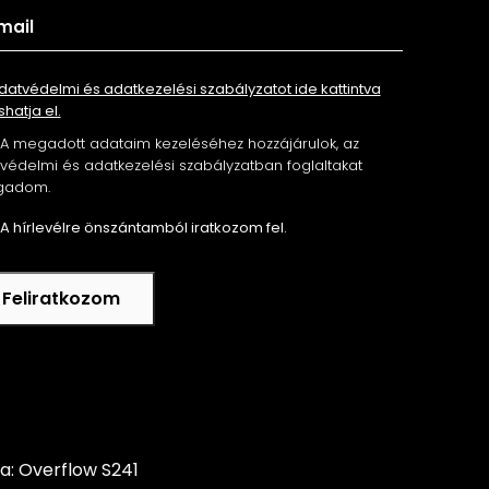
datvédelmi és adatkezelési szabályzatot ide kattintva
shatja el.
A megadott adataim kezeléséhez hozzájárulok, az
édelmi és adatkezelési szabályzatban foglaltakat
gadom.
A hírlevélre önszántamból iratkozom fel.
Feliratkozom
ta: Overflow S241