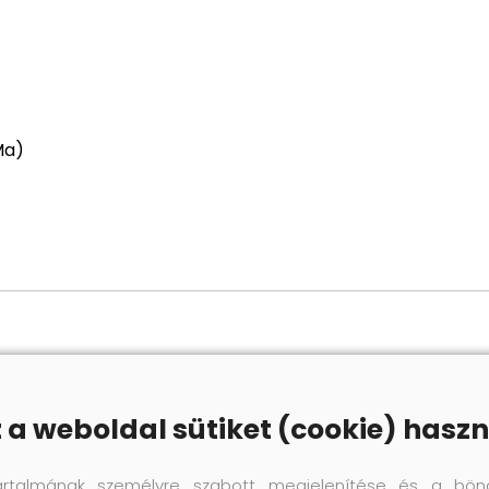
Ma)
z a weboldal sütiket (cookie) haszn
artalmának személyre szabott megjelenítése és a bön