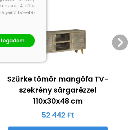
lmazunk. A sütik
őségeiről bővebb
lfogadom
Szürke tömör mangófa TV-
szekrény sárgarézzel
110x30x48 cm
52 442 Ft