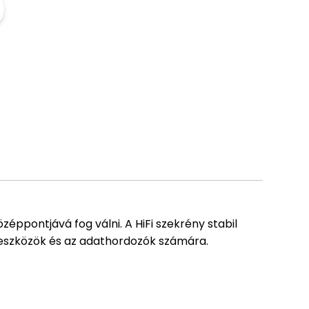
zéppontjává fog válni. A HiFi szekrény stabil
g eszközök és az adathordozók számára.