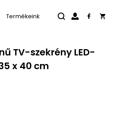
Termékeink
nű TV-szekrény LED-
35 x 40 cm