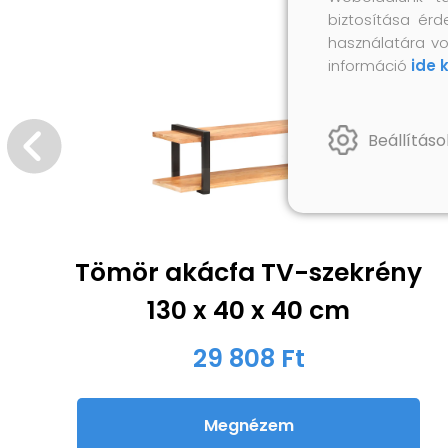
biztosítása érd
használatára vo
információ
ide 
Beállításo
Tömör akácfa TV-szekrény
130 x 40 x 40 cm
29 808 Ft
Megnézem