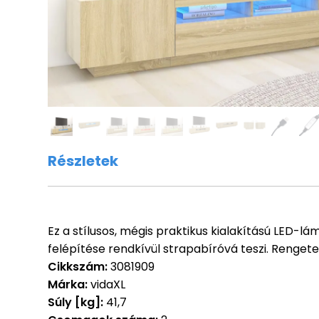
Részletek
Ez a stílusos, mégis praktikus kialakítású LED-l
felépítése rendkívül strapabíróvá teszi. Renget
Cikkszám:
3081909
Márka:
vidaXL
Súly [kg]:
41,7