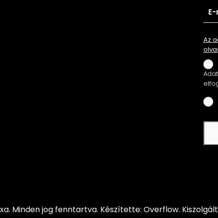
Az a
olva
Adatv
elfo
xa.
Minden jog fenntartva.
Készítette: Overflow.
Kiszolgál