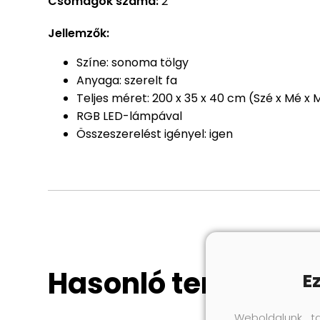
Csomagok száma:
2
Jellemzők:
Színe: sonoma tölgy
Anyaga: szerelt fa
Teljes méret: 200 x 35 x 40 cm (Szé x Mé x 
RGB LED-lámpával
Összeszerelést igényel: igen
Hasonló termékek
E
Weboldalunk t