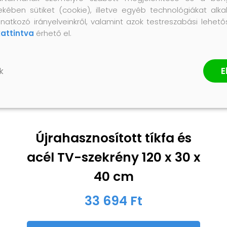
ekében sütiket (cookie), illetve egyéb technológiákat alka
natkozó irányelveinkről, valamint azok testreszabási lehet
kattintva
érhető el.
E
k
Újrahasznosított tíkfa és
acél TV-szekrény 120 x 30 x
40 cm
33 694 Ft