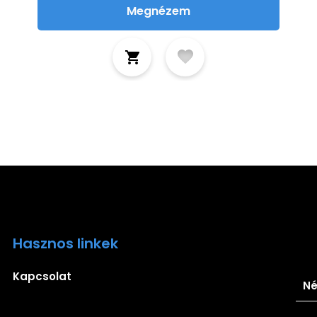
Megnézem
Hasznos linkek
Ira
Kapcsolat