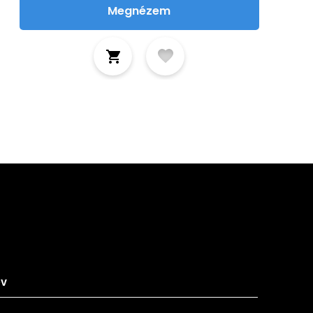
Megnézem
tkozz fel hírlevelünkre