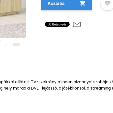
Kosárba
ámpákkal ellátott TV-szekrény minden bizonnyal szobája kö
eg hely marad a DVD-lejátszó, a játékkonzol, a streamin