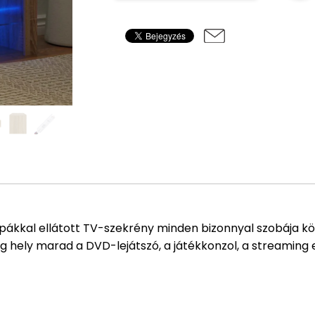
ámpákkal ellátott TV-szekrény minden bizonnyal szobája köz
eg hely marad a DVD-lejátszó, a játékkonzol, a streamin