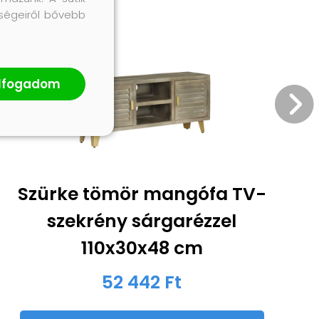
őségeiről bővebb
lfogadom
Szürke tömör mangófa TV-
szekrény sárgarézzel
110x30x48 cm
52 442 Ft