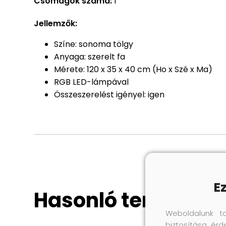
Csomagok száma:
1
Jellemzők:
Színe: sonoma tölgy
Anyaga: szerelt fa
Mérete: 120 x 35 x 40 cm (Ho x Szé x Ma)
RGB LED-lámpával
Összeszerelést igényel: igen
E
Hasonló termékek
Weboldalunk t
biztosítása érd