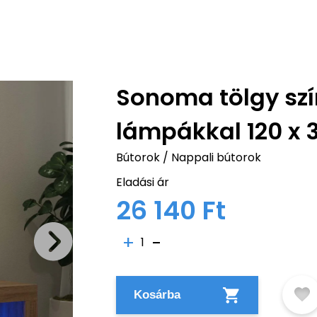
Sonoma tölgy szí
lámpákkal 120 x 
Bútorok
/
Nappali bútorok
Eladási ár
26 140 Ft
1
Kosárba