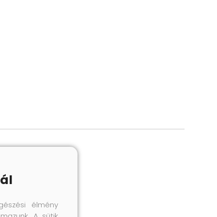
ál
gészési élmény
lmazunk. A sütik