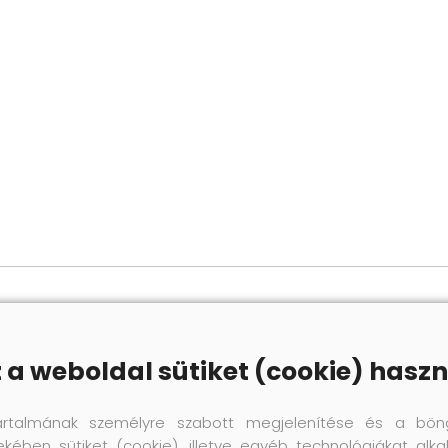
z a weboldal sütiket (cookie) haszn
artalmának személyre szabott megjelenítése és a bön
ekében sütiket (cookie), illetve egyéb technológiákat alka