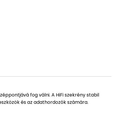
éppontjává fog válni. A HiFi szekrény stabil
g eszközök és az adathordozók számára.