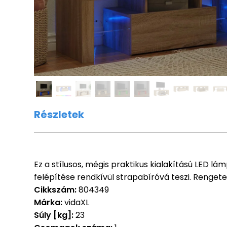
Részletek
Ez a stílusos, mégis praktikus kialakítású LED l
felépítése rendkívül strapabíróvá teszi. Renget
Cikkszám:
804349
Márka:
vidaXL
Súly [kg]:
23