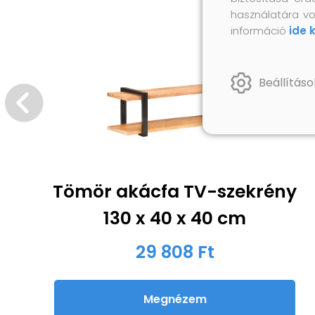
használatára vo
információ
ide 
Beállításo
Tömör akácfa TV-szekrény
130 x 40 x 40 cm
29 808 Ft
Megnézem