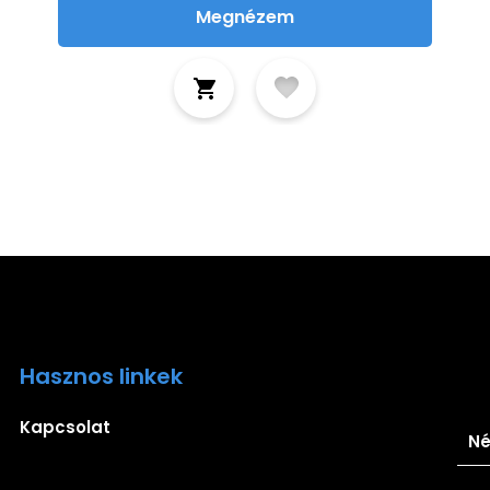
Megnézem
Hasznos linkek
Ira
Kapcsolat