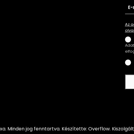
Az a
olva
Adatv
elfo
xa.
Minden jog fenntartva.
Készítette: Overflow.
Kiszolgál