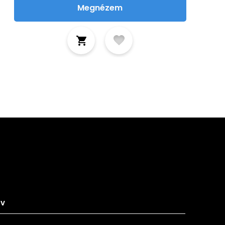
Megnézem
tkozz fel hírlevelünkre