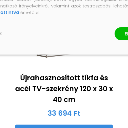
natkozó irányelveinkről, valamint azok testreszabási lehet
kattintva
érhető el.
E
k
Újrahasznosított tíkfa és
acél TV-szekrény 120 x 30 x
40 cm
33 694 Ft