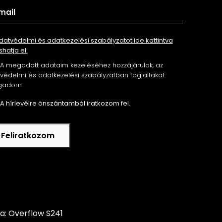
datvédelmi és adatkezelési szabályzatot ide kattintva
shatja el.
A megadott adataim kezeléséhez hozzájárulok, az
édelmi és adatkezelési szabályzatban foglaltakat
gadom.
A hírlevélre önszántamból iratkozom fel.
Feliratkozom
ta: Overflow S241