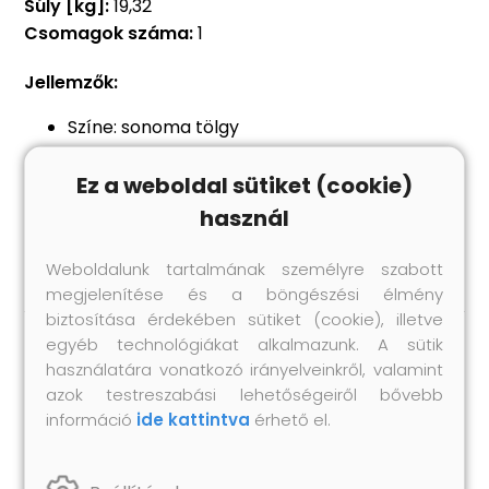
Súly [kg]:
19,32
Csomagok száma:
1
Jellemzők:
Színe: sonoma tölgy
Anyaga: szerelt fa
Mérete: 120 x 34 x 37 cm (Ho x Szé x Ma)
Ez a weboldal sütiket (cookie)
1 ajtóval és 2 rekesszel
használ
Összeszerelést igényel: igen
Weboldalunk tartalmának személyre szabott
megjelenítése és a böngészési élmény
biztosítása érdekében sütiket (cookie), illetve
egyéb technológiákat alkalmazunk. A sütik
Hasonló termékek
használatára vonatkozó irányelveinkről, valamint
azok testreszabási lehetőségeiről bővebb
információ
ide kattintva
érhető el.