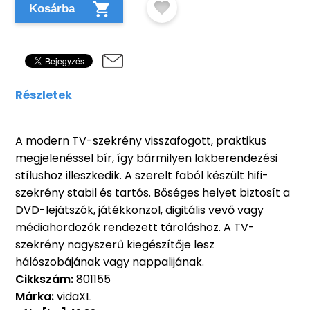
Kosárba
Részletek
A modern TV-szekrény visszafogott, praktikus
megjelenéssel bír, így bármilyen lakberendezési
stílushoz illeszkedik. A szerelt faból készült hifi-
szekrény stabil és tartós. Bőséges helyet biztosít a
DVD-lejátszók, játékkonzol, digitális vevő vagy
médiahordozók rendezett tároláshoz. A TV-
szekrény nagyszerű kiegészítője lesz
hálószobájának vagy nappalijának.
Cikkszám:
801155
Márka:
vidaXL