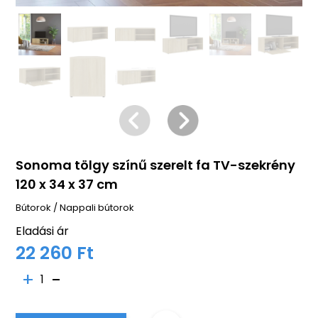
Sonoma tölgy színű szerelt fa TV-szekrény
120 x 34 x 37 cm
Bútorok
/
Nappali bútorok
Eladási ár
22 260 Ft
1