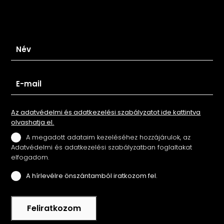
Iratkozz fel hírlevelünkre
Az adatvédelmi és adatkezelési szabályzatot ide kattintva
olvashatja el.
A megadott adataim kezeléséhez hozzájárulok, az
Adatvédelmi és adatkezelési szabályzatban foglaltakat
elfogadom.
A hírlevélre önszántamból iratkozom fel.
Feliratkozom