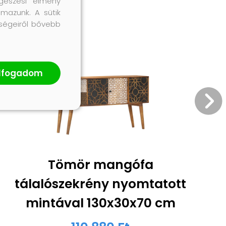
gészési élmény
lmazunk. A sütik
őségeiről bővebb
lfogadom
Tömör mangófa
tálalószekrény nyomtatott
mintával 130x30x70 cm