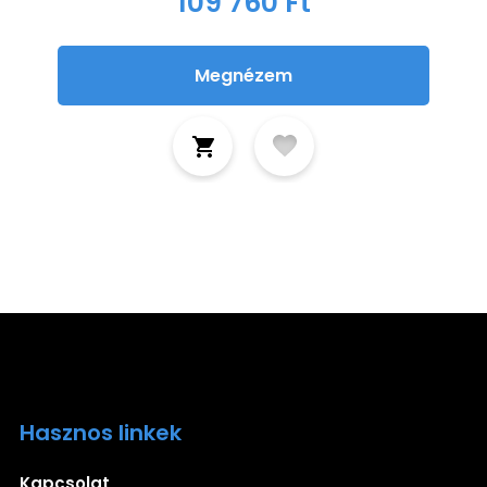
109 760 Ft
Megnézem
Hasznos linkek
Ira
Kapcsolat