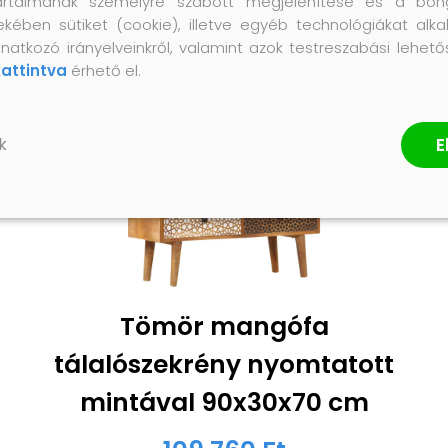
artalmának személyre szabott megjelenítése és a bön
ekében sütiket (cookie), illetve egyéb technológiákat alka
natkozó irányelveinkről, valamint azok testreszabási lehet
kattintva
érhető el.
E
k
Tömör mangófa
tálalószekrény nyomtatott
mintával 90x30x70 cm