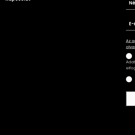
Az a
olva
Adatv
elfo