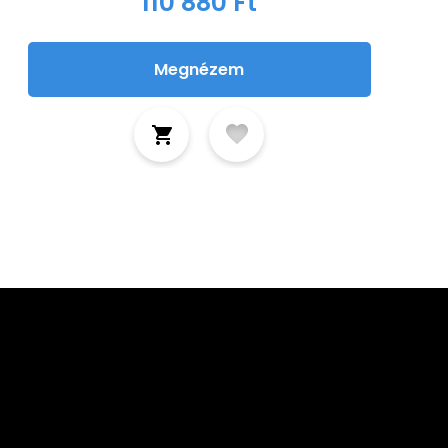
110 880 Ft
Megnézem
tkozz fel hírlevelünkre