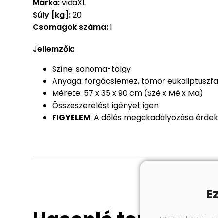
Márka:
vidaXL
Súly [kg]:
20
Csomagok száma:
1
Jellemzők:
Színe: sonoma-tölgy
Anyaga: forgácslemez, tömör eukaliptuszf
Mérete: 57 x 35 x 90 cm (Szé x Mé x Ma)
Összeszerelést igényel: igen
FIGYELEM
: A dőlés megakadályozása érdeké
E