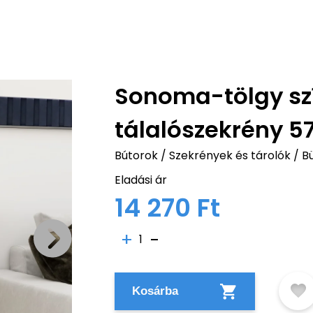
Sonoma-tölgy sz
tálalószekrény 
Bútorok
/
Szekrények és tárolók
/
Bü
Eladási ár
14 270 Ft
1
Kosárba