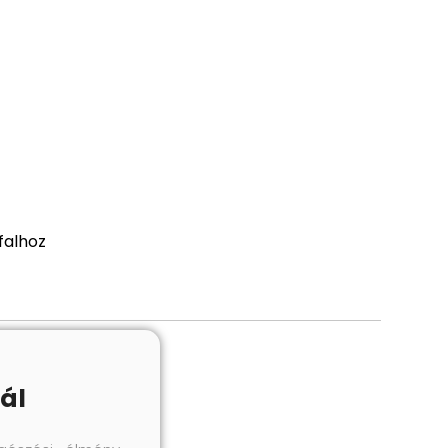
falhoz
ál