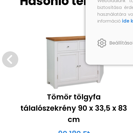
Hasonló termékek
Weboldalunk t
biztosítása érd
használatára vo
információ
ide 
Beállításo
Tömör tölgyfa
tálalószekrény 90 x 33,5 x 83
cm