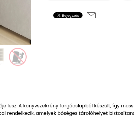
je lesz. A könyvszekrény forgácslapból készült, így massz
ccal rendelkezik, amelyek bőséges tárolóhelyet biztosíta