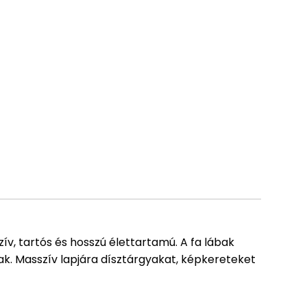
ív, tartós és hosszú élettartamú. A fa lábak
nak. Masszív lapjára dísztárgyakat, képkereteket