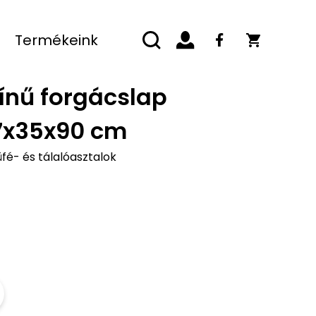
Termékeink
ínű forgácslap
57x35x90 cm
fé- és tálalóasztalok