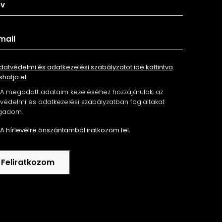
datvédelmi és adatkezelési szabályzatot ide kattintva
shatja el.
A megadott adataim kezeléséhez hozzájárulok, az
édelmi és adatkezelési szabályzatban foglaltakat
gadom.
A hírlevélre önszántamból iratkozom fel.
Feliratkozom