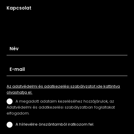
Kapcsolat
Iratkozz fel hírlevelünkre
Az adatvédelmi és adatkezelési szabályzatot ide kattintva
olvashatja el.
A megadott adataim kezeléséhez hozzájárulok, az
Adatvédelmi és adatkezelési szabályzatban foglaltakat
elfogadom.
A hírlevélre önszántamból iratkozom fel.