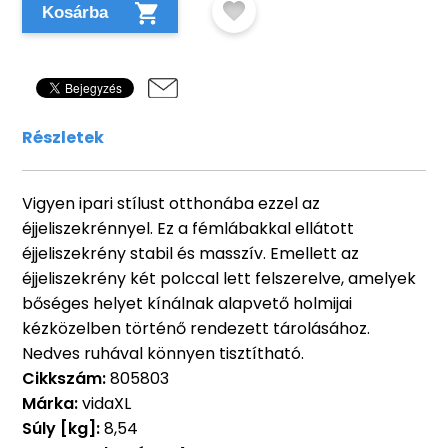
Kosárba
Részletek
Vigyen ipari stílust otthonába ezzel az
éjjeliszekrénnyel. Ez a fémlábakkal ellátott
éjjeliszekrény stabil és masszív. Emellett az
éjjeliszekrény két polccal lett felszerelve, amelyek
bőséges helyet kínálnak alapvető holmijai
kézközelben történő rendezett tárolásához.
Nedves ruhával könnyen tisztítható.
Cikkszám:
805803
Márka:
vidaXL
Súly [kg]:
8,54