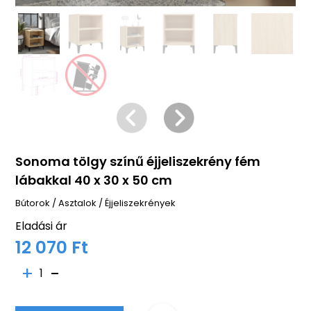
Sonoma tölgy színű éjjeliszekrény fém
lábakkal 40 x 30 x 50 cm
Bútorok
/
Asztalok
/
Éjjeliszekrények
Eladási ár
12 070 Ft
1