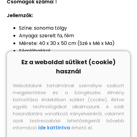
Csomagok száma:
1
Jellemzők:
Színe: sonoma tölgy
Anyaga: szerelt fa, fém
Mérete: 40 x 30 x 50 cm (Szé x Mé x Ma)
Fémlábakkal
Összeszerelést igényel: igen
Ez a weboldal sütiket (cookie)
Legal Documents:
használ
Itt
további részleteket találhat arról; hogyan
Weboldalunk tartalmának személyre szabott
akadályozza meg a bútorok felborulását
megjelenítése és a böngészési élmény
biztosítása érdekében sütiket (cookie), illetve
egyéb technológiákat alkalmazunk. A sütik
használatára vonatkozó irányelveinkről, valamint
azok testreszabási lehetőségeiről bővebb
Hasonló termékek
információ
ide kattintva
érhető el.