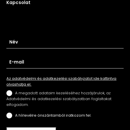
Kapcsolat
Iratkozz fel hírlevelünkre
Az adatvédelmi és adatkezelési szabályzatot ide kattintva
olvashatja el.
A megadott adataim kezeléséhez hozzájárulok, az
Adatvédelmi és adatkezelési szabályzatban foglaltakat
elfogadom.
A hírlevélre önszántamból iratkozom fel.