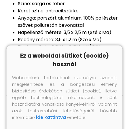
Színe: sárga és fehér
Keret színe: antracitszürke
Anyaga: porszórt alumínium, 100% poliészter
szövet poliuretán bevonattal
Napellenző mérete: 3,5 x 2,5 m (Szé x Ma)
Redőny mérete: 3,5 x 1,2 m (Szé x Ma)
Tápfeszültség: 230V~ , 0,68A; 50/60Hz
Teljesítmény: 155 W
Ez a weboldal sütiket (cookie)
Nyomaték: 20 Nm
használ
Sebesség: 13 fordulat/perc
Összeszerelést igényel: igen
Weboldalunk tartalmának személyre szabott
megjelenítése és a böngészési élmény
biztosítása érdekében sütiket (cookie), illetve
egyéb technológiákat alkalmazunk. A sütik
használatára vonatkozó irányelveinkről, valamint
Hasonló termékek
azok testreszabási lehetőségeiről bővebb
információ
ide kattintva
érhető el.