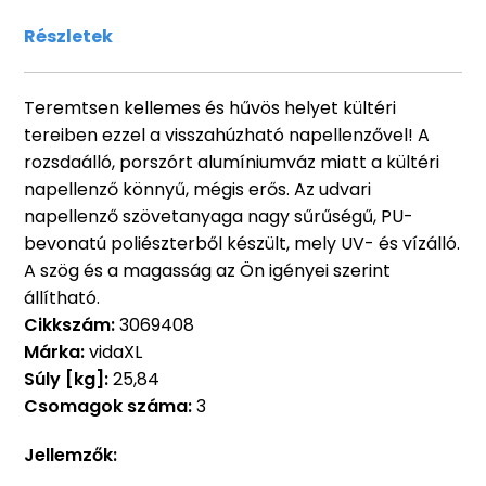
Részletek
Teremtsen kellemes és hűvös helyet kültéri
tereiben ezzel a visszahúzható napellenzővel! A
rozsdaálló, porszórt alumíniumváz miatt a kültéri
napellenző könnyű, mégis erős. Az udvari
napellenző szövetanyaga nagy sűrűségű, PU-
bevonatú poliészterből készült, mely UV- és vízálló.
A szög és a magasság az Ön igényei szerint
állítható.
Cikkszám:
3069408
Márka:
vidaXL
Súly [kg]:
25,84
Csomagok száma:
3
Jellemzők: