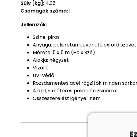
Súly [kg]:
4,36
Csomagok száma:
1
Jellemzők:
Színe: piros
Anyaga: poliuretán bevonatú oxford szövet
Mérete: 5 x 5 m (Ho x Szé)
Alakja: négyzet
Vízálló
UV-védő
Rozsdamentes acél rögzítők minden sarko
4 db 1,5 méteres polietilén zsinórral
Összeszerelést igényel: nem
E