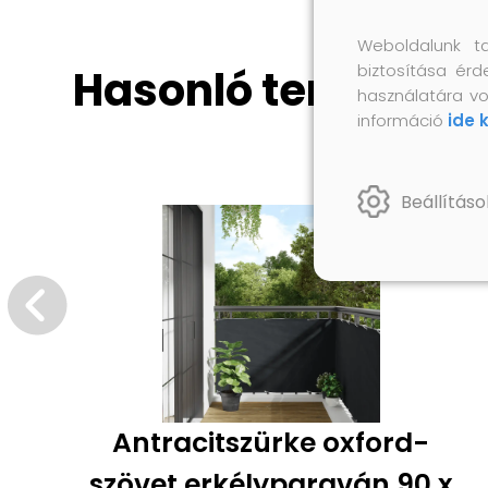
Weboldalunk t
biztosítása érd
Hasonló termékek
használatára vo
információ
ide 
Beállításo
Antracitszürke oxford-
szövet erkélyparaván 90 x