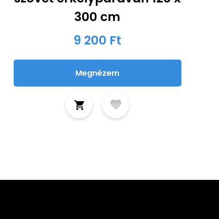
300 cm
9 200 Ft
Megnézem