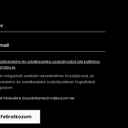
tkozz fel hírlevelünkre
datvédelmi és adatkezelési szabályzatot ide kattintva
shatja el.
A megadott adataim kezeléséhez hozzájárulok, az
édelmi és adatkezelési szabályzatban foglaltakat
gadom.
A hírlevélre önszántamból iratkozom fel.
Feliratkozom