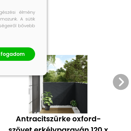
gészési élmény
lmazunk. A sütik
őségeiről bővebb
lfogadom
Antracitszürke oxford-
szövet erkélyparaván 120 x