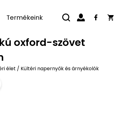
Termékeink
akú oxford-szövet
m
éri élet
/
Kültéri napernyők és árnyékolók