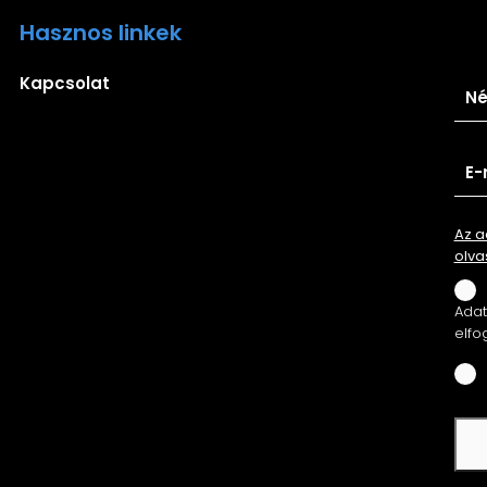
Hasznos linkek
Ira
Kapcsolat
Az a
olva
Adatv
elfo