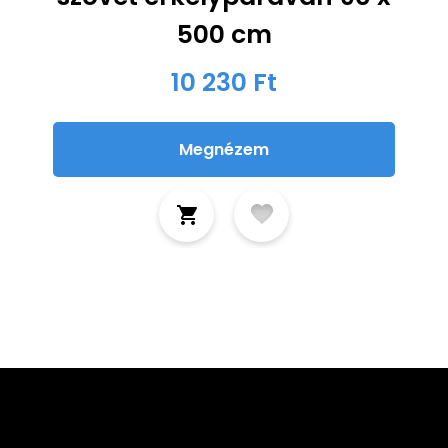
500 cm
10 230 Ft
Megnézem