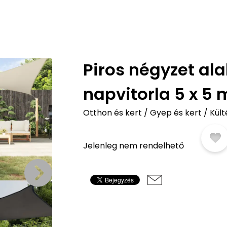
Piros négyzet al
napvitorla 5 x 5 
Otthon és kert
/
Gyep és kert
/
Kült
Jelenleg nem rendelhető