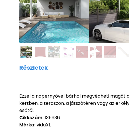
Részletek
Ezzel a napernyővel bárhol megvédheti magát a n
kertben, a teraszon, a játszótéren vagy az erké
esőtől.
Cikkszám:
135636
Márka:
vidaXL