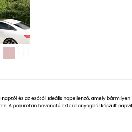
aptól és az esőtől. Ideális napellenző, amely bármilyen 
lyen. A poliuretán bevonatú oxford anyagból készült napv