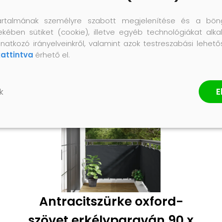
artalmának személyre szabott megjelenítése és a bön
ekében sütiket (cookie), illetve egyéb technológiákat alka
natkozó irányelveinkről, valamint azok testreszabási lehet
kattintva
érhető el.
E
k
Antracitszürke oxford-
szövet erkélyparaván 90 x