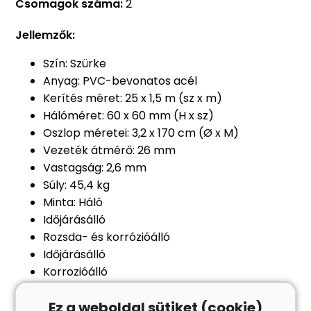
Csomagok száma:
2
Jellemzők:
Szín: Szürke
Anyag: PVC-bevonatos acél
Kerítés méret: 25 x 1,5 m (sz x m)
Hálóméret: 60 x 60 mm (H x sz)
Oszlop méretei: 3,2 x 170 cm (Ø x M)
Vezeték átmérő: 26 mm
Vastagság: 2,6 mm
Súly: 45,4 kg
Minta: Háló
Időjárásálló
Rozsda- és korrózióálló
Időjárásálló
Korrozióálló
Csak kültéri használatra
Ez a weboldal sütiket (cookie)
Összeszerelés szükséges: Igen