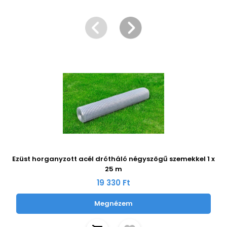
Ezüst horganyzott acél drótháló négyszögű szemekkel 1 x
25 m
19 330 Ft
Megnézem