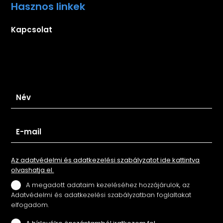
Hasznos linkek
Kapcsolat
Iratkozz fel hírlevelünkre
Az adatvédelmi és adatkezelési szabályzatot ide kattintva
olvashatja el.
A megadott adataim kezeléséhez hozzájárulok, az
Adatvédelmi és adatkezelési szabályzatban foglaltakat
elfogadom.