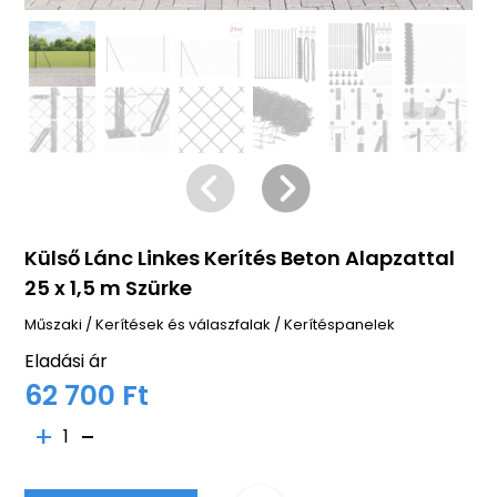
Külső Lánc Linkes Kerítés Beton Alapzattal
25 x 1,5 m Szürke
Műszaki
/
Kerítések és válaszfalak
/
Kerítéspanelek
Eladási ár
62 700 Ft
1