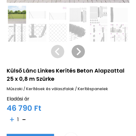
Külső Lánc Linkes Kerítés Beton Alapzattal
25 x 0,8 m Szürke
Műszaki
/
Kerítések és válaszfalak
/
Kerítéspanelek
Eladási ár
46 790 Ft
1