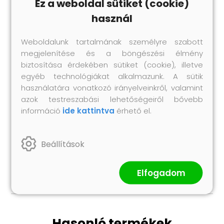
Ez a weboldal sütiket (cookie)
A csomag tartalma:
használ
1 db Hegesztett drótkerítés: 25 x 0,8 m (Sz x
M)
Weboldalunk tartalmának személyre szabott
11 db Oszlop: 3,2 x 90 cm (Ø x M)
megjelenítése és a böngészési élmény
2 db Sarokoszlop: 3,2 x 90 cm (Ø x M)
biztosítása érdekében sütiket (cookie), illetve
11 db Műanyag fedél
egyéb technológiákat alkalmazunk. A sütik
33 db Műanyag feszítő drót tartó
használatára vonatkozó irányelveinkről, valamint
2 db Sarokoszlop fedél
azok testreszabási lehetőségeiről bővebb
2 db Sarokoszlop beépítő szerelvény
információ
ide kattintva
érhető el.
3 db Feszítők
1 db Kötöző drót (25 m)
Beállítások
1 db Feszítő drót (80 m)
11 db Betonlap
Elfogadom
Hasonló termékek