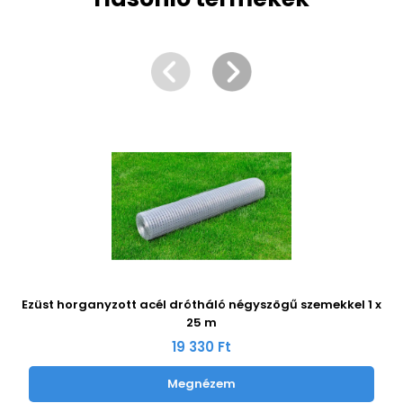
Ezüst horganyzott acél drótháló négyszögű szemekkel 1 x
25 m
19 330 Ft
Megnézem