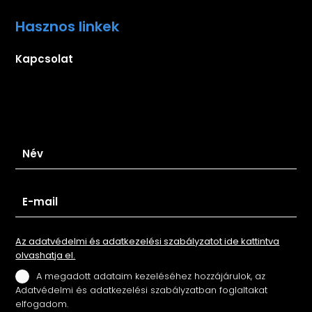
Hasznos linkek
Kapcsolat
Iratkozz fel hírlevelünkre
Az adatvédelmi és adatkezelési szabályzatot ide kattintva
olvashatja el.
A megadott adataim kezeléséhez hozzájárulok, az
Adatvédelmi és adatkezelési szabályzatban foglaltakat
elfogadom.