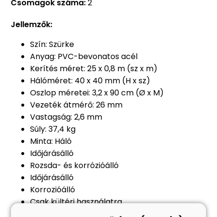
Csomagok száma:
2
Jellemzők:
Szín: Szürke
Anyag: PVC-bevonatos acél
Kerítés méret: 25 x 0,8 m (sz x m)
Hálóméret: 40 x 40 mm (H x sz)
Oszlop méretei: 3,2 x 90 cm (Ø x M)
Vezeték átmérő: 26 mm
Vastagság: 2,6 mm
Súly: 37,4 kg
Minta: Háló
Időjárásálló
Rozsda- és korrózióálló
Időjárásálló
Korrozióálló
Csak kültéri használatra
Összeszerelés szükséges: Igen