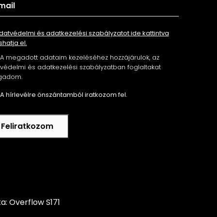
datvédelmi és adatkezelési szabályzatot ide kattintva
shatja el.
A megadott adataim kezeléséhez hozzájárulok, az
édelmi és adatkezelési szabályzatban foglaltakat
gadom.
A hírlevélre önszántamból iratkozom fel.
Feliratkozom
ta: Overflow S171