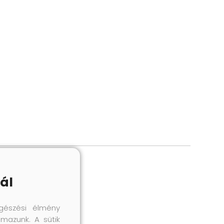
ál
gészési élmény
lmazunk. A sütik