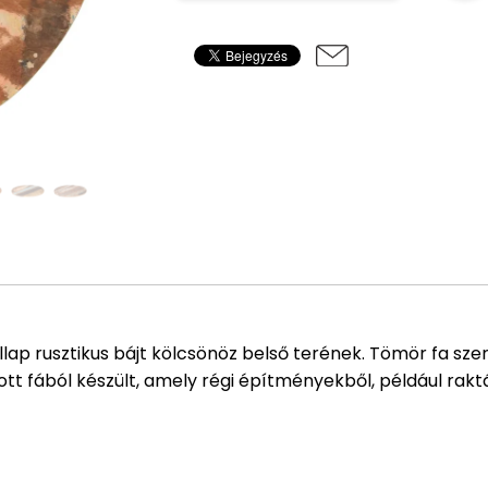
allap rusztikus bájt kölcsönöz belső terének. Tömör fa s
ott fából készült, amely régi építményekből, például rak