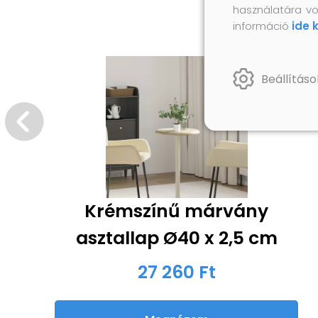
használatára vo
információ
ide 
Beállításo
Krémszínű márvány
asztallap Ø40 x 2,5 cm
27 260 Ft