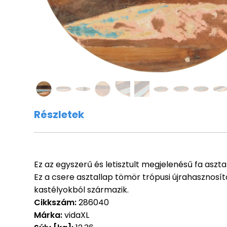
Részletek
Ez az egyszerű és letisztult megjelenésű fa aszt
Ez a csere asztallap tömör trópusi újrahasznosít
kastélyokból származik.
Cikkszám:
286040
Márka:
vidaXL