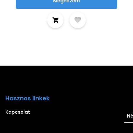
Megnézem
Hasznos linkek
Ira
Kapcsolat