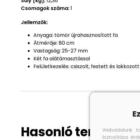
Súly [kg]:
12,36
Csomagok száma:
1
Jellemzők:
Anyaga: tömör újrahasznosított fa
Átmérője: 80 cm
Vastagság: 25-27 mm
Két fa alátámasztással
Felületkezelés: csiszolt, festett és lakkozott
E
Hasonló termékek
Weboldalunk t
biztosítása érd