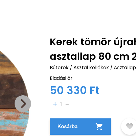
Kerek tömör újra
asztallap 80 cm
Bútorok
/
Asztal kellékek
/
Asztalla
Eladási ár
50 330 Ft
1
Kosárba