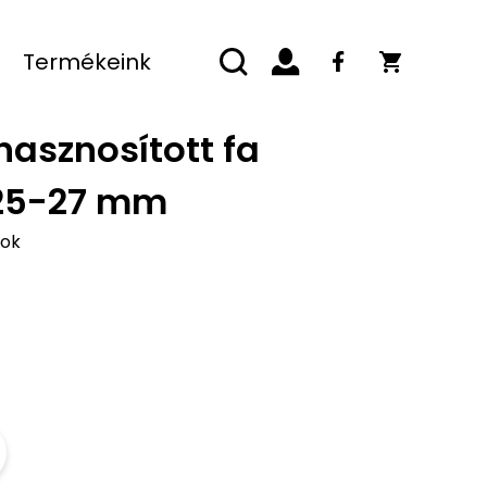
Termékeink
hasznosított fa
 25-27 mm
pok