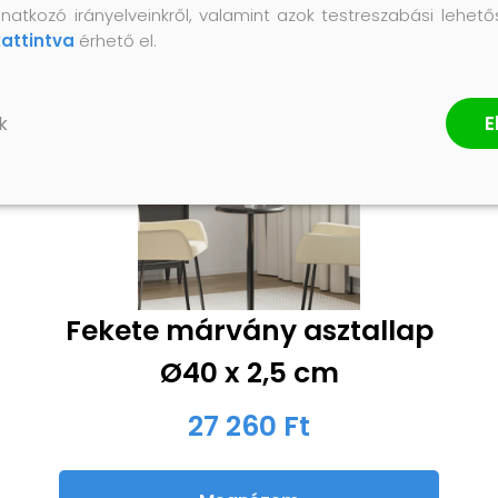
natkozó irányelveinkről, valamint azok testreszabási lehet
kattintva
érhető el.
E
k
Fekete márvány asztallap
Ø40 x 2,5 cm
27 260 Ft