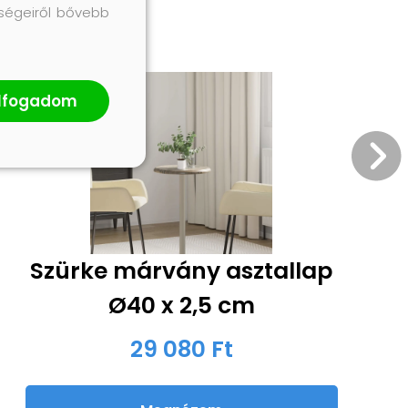
őségeiről bővebb
lfogadom
Szürke márvány asztallap
Ø40 x 2,5 cm
29 080 Ft