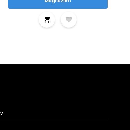
Megnézem
tkozz fel hírlevelünkre