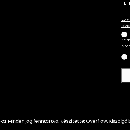
Az a
olva
Adatv
elfo
xa.
Minden jog fenntartva.
Készítette: Overflow.
Kiszolgál