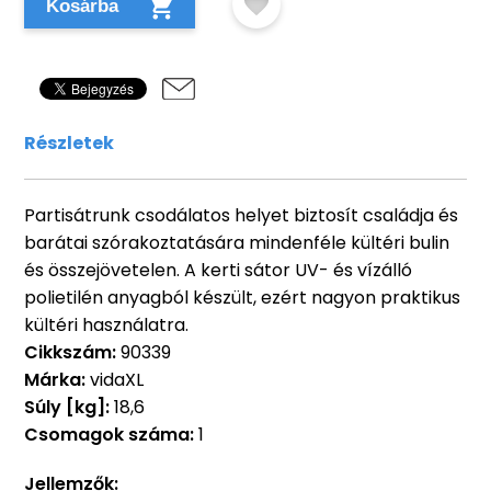
Kosárba
Részletek
Partisátrunk csodálatos helyet biztosít családja és
barátai szórakoztatására mindenféle kültéri bulin
és összejövetelen. A kerti sátor UV- és vízálló
polietilén anyagból készült, ezért nagyon praktikus
kültéri használatra.
Cikkszám:
90339
Márka:
vidaXL
Súly [kg]:
18,6
Csomagok száma:
1
Jellemzők: