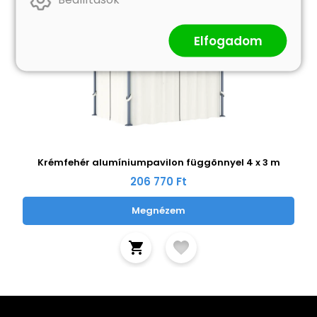
Elfogadom
Krémfehér alumíniumpavilon függönnyel 4 x 3 m
206 770 Ft
Megnézem