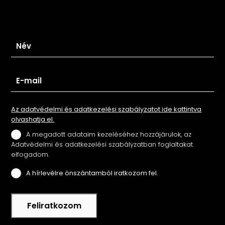
Iratkozz fel hírlevelünkre
Az adatvédelmi és adatkezelési szabályzatot ide kattintva
olvashatja el.
A megadott adataim kezeléséhez hozzájárulok, az
Adatvédelmi és adatkezelési szabályzatban foglaltakat
elfogadom.
A hírlevélre önszántamból iratkozom fel.
Feliratkozom