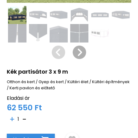
Kék partisátor 3 x 9 m
Otthon és kert
/
Gyep és kert
/
Kültéri élet
/
Kültéri építmények
/
Kerti pavilon és előtető
Eladási ár
62 550 Ft
1