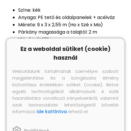
Színe: kék
Anyaga: PE tető és oldalpanelek + acélváz
Mérete: 9 x 3 x 2,55 m (Ho x Szé x Ma)
Párkány magassága a talajtól: 2 m
UV- és vízálló
Az összeszereléshez szükséges tartozékokat
Ez a weboldal sütiket (cookie)
mellékeljük
használ
Anyag: Polietilén: 100%
Weboldalunk tartalmának személyre szabott
megjelenítése és a böngészési élmény
biztosítása érdekében sütiket (cookie), illetve
egyéb technológiákat alkalmazunk. A sütik
Hasonló termékek
használatára vonatkozó irányelveinkről, valamint
azok testreszabási lehetőségeiről bővebb
információ
ide kattintva
érhető el.
Beállítások