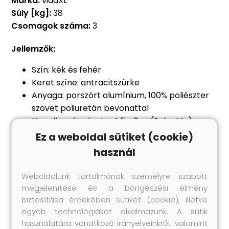
Márka:
vidaXL
Súly [kg]:
38
Csomagok száma:
3
Jellemzők:
Szín: kék és fehér
Keret színe: antracitszürke
Anyaga: porszórt alumínium, 100% poliészter
szövet poliuretán bevonattal
Napellenző mérete: 4,5 x 3 m (Szé x Ma)
Redőny mérete: 4,5 x 1,2 m (Szé x Ma)
Ez a weboldal sütiket (cookie)
Tápfeszültség: 230V~ , 0,95A; 50/60Hz
használ
Teljesítmény: 226 W
Nyomaték: 40 Nm
Weboldalunk tartalmának személyre szabott
Sebesség: 13 fordulat/perc
megjelenítése és a böngészési élmény
LED feszültség: 12 V
biztosítása érdekében sütiket (cookie), illetve
Összeszerelést igényel: igen
egyéb technológiákat alkalmazunk. A sütik
használatára vonatkozó irányelveinkről, valamint