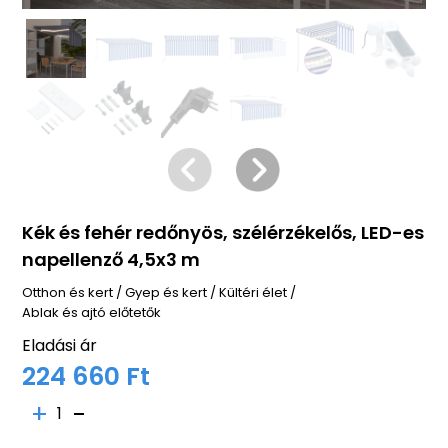
Kék és fehér redőnyös, szélérzékelős, LED-es
napellenző 4,5x3 m
Otthon és kert
/
Gyep és kert
/
Kültéri élet
/
Ablak és ajtó előtetők
Eladási ár
224 660 Ft
1