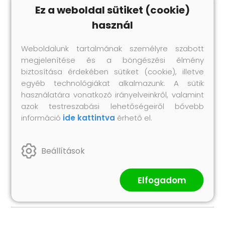
Ez a weboldal sütiket (cookie)
Korrozióálló
Csak kültéri használatra
használ
Összeszerelés szükséges: Igen
A csomag tartalma:
Weboldalunk tartalmának személyre szabott
1 x Hegesztett drótkerítés: 50 x 0,6 m (Sz x M)
megjelenítése és a böngészési élmény
biztosítása érdekében sütiket (cookie), illetve
22 x Oszlop: 3,2 x 100 cm (Ø x M)
egyéb technológiákat alkalmazunk. A sütik
4 x Sarokoszlop: 3,2 x 100 cm (Ø x M)
használatára vonatkozó irányelveinkről, valamint
22 x Műanyag sapka
azok testreszabási lehetőségeiről bővebb
66 x Műanyag feszítő drótot támogató
információ
ide kattintva
érhető el.
4 x Sarokoszlop sapka
4 x Sarokoszlop szerelék
6 x Feszítők
Beállítások
2 x Kötöző drót (25 m)
2 x Feszítő drót (80 m)
Elfogadom