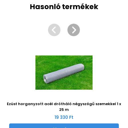
Hasonló termékek
Ezüst horganyzott acél drótháló négyszögű szemekkel 1 x
25 m
19 330 Ft