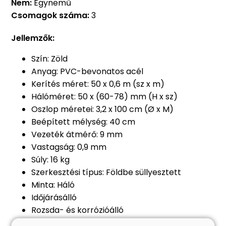
Nem:
Egynemű
Csomagok száma:
3
Jellemzők:
Szín: Zöld
Anyag: PVC-bevonatos acél
Kerítés méret: 50 x 0,6 m (sz x m)
Hálóméret: 50 x (60-78) mm (H x sz)
Oszlop méretei: 3,2 x 100 cm (Ø x M)
Beépített mélység: 40 cm
Vezeték átmérő: 9 mm
Vastagság: 0,9 mm
Súly: 16 kg
Szerkesztési típus: Földbe süllyesztett
Minta: Háló
Időjárásálló
Rozsda- és korrózióálló
Időjárásálló