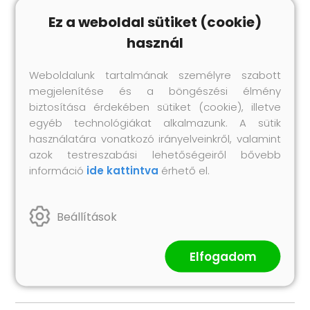
Korrozióálló
Ez a weboldal sütiket (cookie)
Csak kültéri használatra
használ
Összeszerelés szükséges: Igen
A csomag tartalma:
Weboldalunk tartalmának személyre szabott
1 x Hegesztett drótháló kerítés: 50 x 1,2 m (Sz x
megjelenítése és a böngészési élmény
M)
biztosítása érdekében sütiket (cookie), illetve
22 x Oszlop: 3,2 x 170 cm (Ø x M)
egyéb technológiákat alkalmazunk. A sütik
4 x Szögletes oszlop: 3,2 x 170 cm (Ø x M)
használatára vonatkozó irányelveinkről, valamint
22 x Műanyag kupak
azok testreszabási lehetőségeiről bővebb
66 x Műanyag feszítő drót támogató
információ
ide kattintva
érhető el.
4 x Szögletes oszlop kupak
4 x Szögletes oszlop szerelék
Beállítások
6 x Feszítő
2 x Kötődrót (25 m)
2 x Feszítő drót (80 m)
Elfogadom