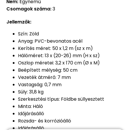
Nem:
Egynemű
Csomagok száma:
3
Jellemzők:
Szín: Zöld
Anyag: PVC-bevonatos acél
Kerítés méret: 50 x 1,2 m (sz x m)
Hálóméret: 13 x (20-26) mm (H x sz)
Oszlop méretei: 3,2 x 170 cm (Ø x M)
Beépített mélység: 50 cm
Vezeték átmérő: 7 mm
Vastagság: 0,7 mm
Súly: 31,8 kg
Szerkesztési típus: Földbe süllyesztett
Minta: Háló
Időjárásálló
Rozsda- és korrózióálló
Időjárásálló