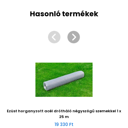
Hasonló termékek
Ezüst horganyzott acél drótháló négyszögű szemekkel 1 x
25 m
19 330 Ft