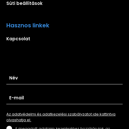
Süti beállítások
Hasznos linkek
Kapcsolat
Iratkozz fel hírlevelünkre
Az adatvédelmi és adatkezelési szabályzatot ide kattintva
olvashatja el.
A megadott adataim kezeléséhez hozzájárulok, az