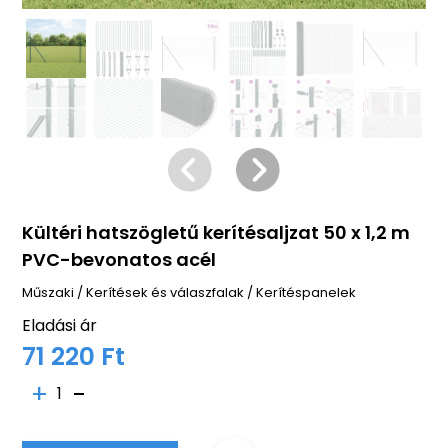
Kültéri hatszögletű kerítésaljzat 50 x 1,2 m
PVC-bevonatos acél
Műszaki
/
Kerítések és válaszfalak
/
Kerítéspanelek
Eladási ár
71 220 Ft
1