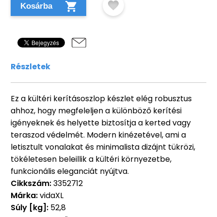
Kosárba
Részletek
Ez a kültéri kerításoszlop készlet elég robusztus
ahhoz, hogy megfeleljen a különböző kerítési
igényeknek és helyette biztosítja a kerted vagy
teraszod védelmét. Modern kinézetével, ami a
letisztult vonalakat és minimalista dizájnt tükrözi,
tökéletesen beleillik a kültéri környezetbe,
funkcionális eleganciát nyújtva.
Cikkszám:
3352712
Márka:
vidaXL
Súly [kg]:
52,8