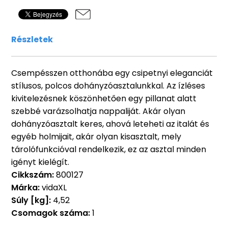
Részletek
Csempésszen otthonába egy csipetnyi eleganciát
stílusos, polcos dohányzóasztalunkkal. Az ízléses
kivitelezésnek köszönhetően egy pillanat alatt
szebbé varázsolhatja nappaliját. Akár olyan
dohányzóasztalt keres, ahová leteheti az italát és
egyéb holmijait, akár olyan kisasztalt, mely
tárolófunkcióval rendelkezik, ez az asztal minden
igényt kielégít.
Cikkszám:
800127
Márka:
vidaXL
Súly [kg]:
4,52
Csomagok száma:
1