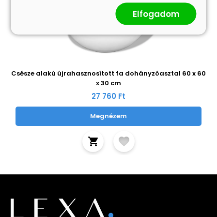
Elfogadom
Csésze alakú újrahasznosított fa dohányzóasztal 60 x 60
x 30 cm
27 760 Ft
Megnézem