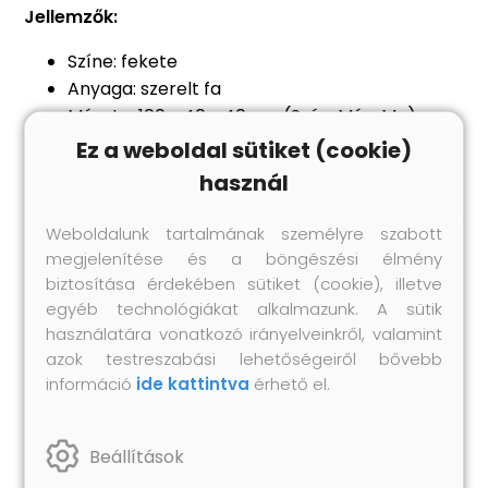
Jellemzők:
Színe: fekete
Anyaga: szerelt fa
Mérete: 100 x 40 x 40 cm (Szé x Mé x Ma)
Egy polccal
Ez a weboldal sütiket (cookie)
használ
Weboldalunk tartalmának személyre szabott
megjelenítése és a böngészési élmény
Hasonló termékek
biztosítása érdekében sütiket (cookie), illetve
egyéb technológiákat alkalmazunk. A sütik
használatára vonatkozó irányelveinkről, valamint
azok testreszabási lehetőségeiről bővebb
információ
ide kattintva
érhető el.
Beállítások