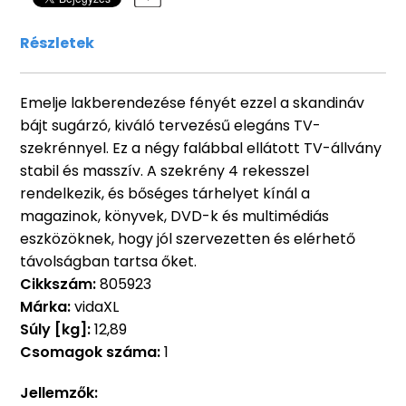
Részletek
Emelje lakberendezése fényét ezzel a skandináv
bájt sugárzó, kiváló tervezésű elegáns TV-
szekrénnyel. Ez a négy falábbal ellátott TV-állvány
stabil és masszív. A szekrény 4 rekesszel
rendelkezik, és bőséges tárhelyet kínál a
magazinok, könyvek, DVD-k és multimédiás
eszközöknek, hogy jól szervezetten és elérhető
távolságban tartsa őket.
Cikkszám:
805923
Márka:
vidaXL
Súly [kg]:
12,89
Csomagok száma:
1
Jellemzők: