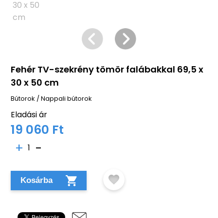
Fehér TV-szekrény tömör falábakkal 69,5 x
30 x 50 cm
Bútorok
/
Nappali bútorok
Eladási ár
19 060 Ft
1
Kosárba