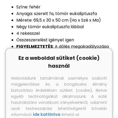
Színe: fehér
Anyaga: szerelt fa, tömör eukaliptuszfa
Mérete: 69,5 x 30 x 50 cm (Ho x Szé x Ma)
Négy tömör eukaliptuszfa lábbal
4 rekesszel
Összeszerelést igényel: igen
FIGYELMEZTETÉS
: A dőlés megakadályozása
érdekében a terméket a mellékelt tartóelem
Ez a weboldal sütiket (cookie)
segítségével rögzíteni kell a falhoz!
használ
Legal Documents:
Itt
további részleteket találhat arról; hogyan
Weboldalunk tartalmának személyre szabott
akadályozza meg a bútorok felborulását
megjelenítése és a böngészési élmény
biztosítása érdekében sütiket (cookie), illetve
egyéb technológiákat alkalmazunk. A sütik
használatára vonatkozó irányelveinkről, valamint
azok testreszabási lehetőségeiről bővebb
információ
ide kattintva
érhető el.
Hasonló termékek