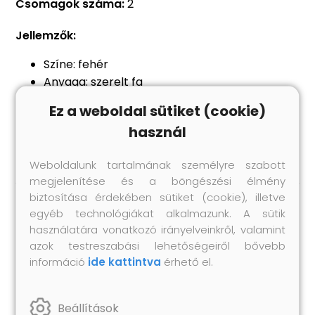
Csomagok száma:
2
Jellemzők:
Színe: fehér
Anyaga: szerelt fa
Teljes méret: 200 x 35 x 40 cm (Szé x Mé x Ma)
Ez a weboldal sütiket (cookie)
RGB LED-lámpával
használ
Összeszerelést igényel: igen
Weboldalunk tartalmának személyre szabott
megjelenítése és a böngészési élmény
biztosítása érdekében sütiket (cookie), illetve
egyéb technológiákat alkalmazunk. A sütik
Hasonló termékek
használatára vonatkozó irányelveinkről, valamint
azok testreszabási lehetőségeiről bővebb
információ
ide kattintva
érhető el.
Beállítások