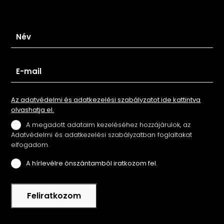
Iratkozz fel hírlevelünkre
Az adatvédelmi és adatkezelési szabályzatot ide kattintva
olvashatja el.
A megadott adataim kezeléséhez hozzájárulok, az
Adatvédelmi és adatkezelési szabályzatban foglaltakat
elfogadom.
A hírlevélre önszántamból iratkozom fel.
Feliratkozom