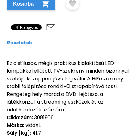
Kosárba
Részletek
Ez a stílusos, mégis praktikus kialakítású LED-
lámpákkal ellátott TV-szekrény minden bizonnyal
szobája középpontjává fog válni. A HiFi szekrény
stabil felépítése rendkívül strapabíróvá teszi.
Rengeteg hely marad a DVD-lejátszó, a
játékkonzol, a streaming eszközök és az
adathordozók számára.
Cikkszám:
3081906
Márka:
vidaXL
Súly [kg]:
41,7