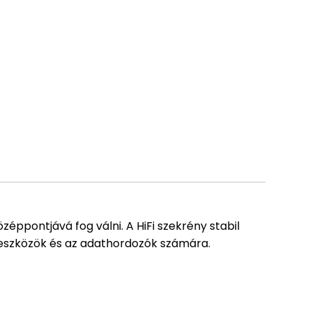
zéppontjává fog válni. A HiFi szekrény stabil
g eszközök és az adathordozók számára.