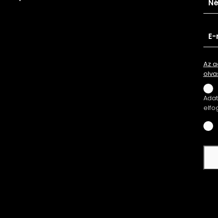
Az a
olva
Adatv
elfo