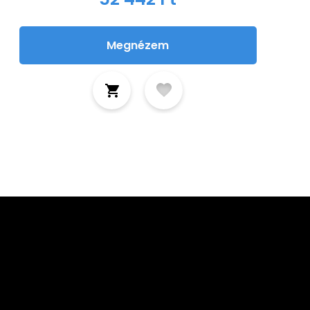
Megnézem
tkozz fel hírlevelünkre