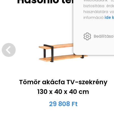
biztosítása érd
használatára vo
információ
ide 
Beállításo
Tömör akácfa TV-szekrény
130 x 40 x 40 cm
29 808 Ft