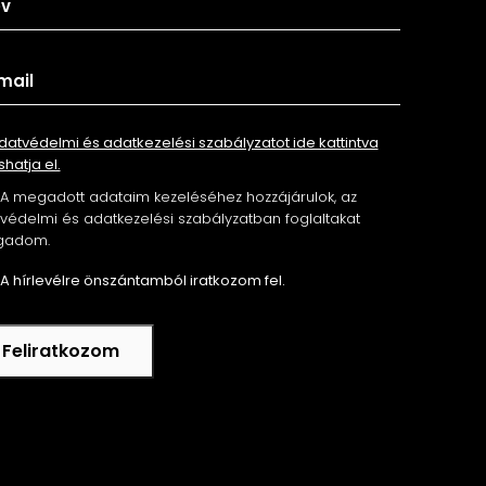
datvédelmi és adatkezelési szabályzatot ide kattintva
shatja el.
A megadott adataim kezeléséhez hozzájárulok, az
édelmi és adatkezelési szabályzatban foglaltakat
gadom.
A hírlevélre önszántamból iratkozom fel.
Feliratkozom