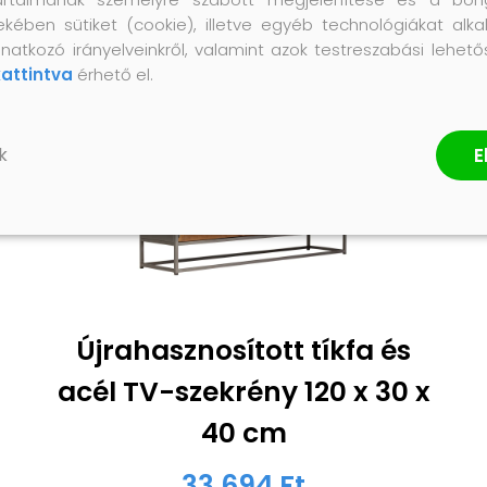
ekében sütiket (cookie), illetve egyéb technológiákat alka
natkozó irányelveinkről, valamint azok testreszabási lehet
kattintva
érhető el.
E
k
Újrahasznosított tíkfa és
acél TV-szekrény 120 x 30 x
40 cm
33 694 Ft