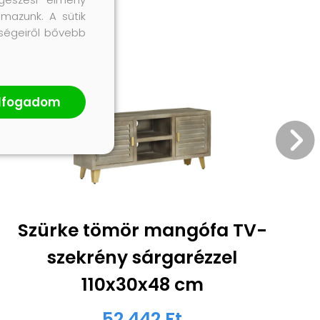
lmazunk. A sütik
őségeiről bővebb
lfogadom
Szürke tömör mangófa TV-
szekrény sárgarézzel
110x30x48 cm
52 442 Ft