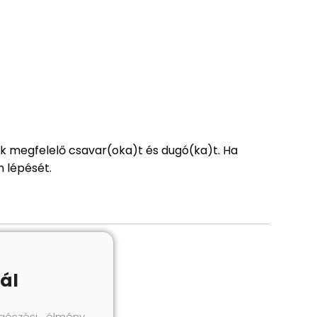
ak megfelelő csavar(oka)t és dugó(ka)t. Ha
n lépését.
ál
gészési élmény