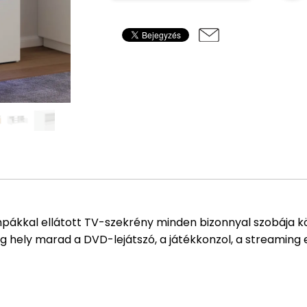
ámpákkal ellátott TV-szekrény minden bizonnyal szobája kö
eg hely marad a DVD-lejátszó, a játékkonzol, a streamin