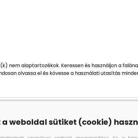
ó(k) nem alaptartozékok. Keressen és használjon a falán
dosan olvassa el és kövesse a használati utasítás minde
z a weboldal sütiket (cookie) haszn
artalmának személyre szabott megjelenítése és a bön