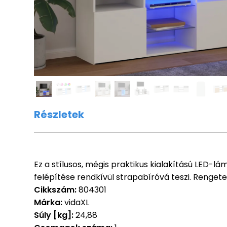
Részletek
Ez a stílusos, mégis praktikus kialakítású LED-l
felépítése rendkívül strapabíróvá teszi. Renget
Cikkszám:
804301
Márka:
vidaXL
Súly [kg]:
24,88