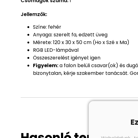
Csomagok száma:
1
Jellemzők:
Színe: fehér
Anyaga: szerelt fa, edzett üveg
Mérete: 120 x 30 x 50 cm (Ho x Szé x Ma)
RGB LED-lámpával
Összeszerelést igényel: igen
Figyelem:
a falon belüli csavar(ok) és dug
bizonytalan, kérje szakember tanácsát. Gon
E
Hasonló termékek
Weboldalunk t