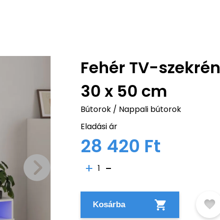
Fehér TV-szekrén
30 x 50 cm
Bútorok
/
Nappali bútorok
Eladási ár
28 420 Ft
1
Kosárba