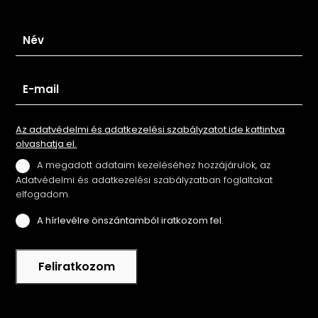
Iratkozz fel hírlevelünkre
Az adatvédelmi és adatkezelési szabályzatot ide kattintva
olvashatja el.
A megadott adataim kezeléséhez hozzájárulok, az
Adatvédelmi és adatkezelési szabályzatban foglaltakat
elfogadom.
A hírlevélre önszántamból iratkozom fel.
Feliratkozom