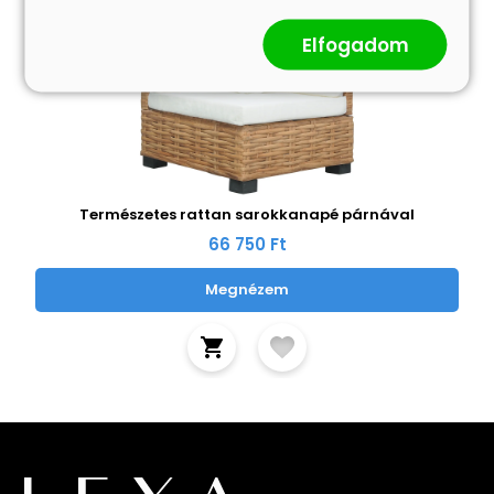
Elfogadom
Természetes rattan sarokkanapé párnával
66 750 Ft
Megnézem