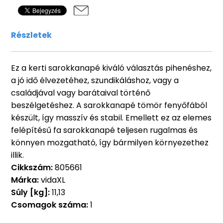
Részletek
Ez a kerti sarokkanapé kiváló választás pihenéshez,
a jó idő élvezetéhez, szundikáláshoz, vagy a
családjával vagy barátaival történő
beszélgetéshez. A sarokkanapé tömör fenyőfából
készült, így masszív és stabil. Emellett ez az elemes
felépítésű fa sarokkanapé teljesen rugalmas és
könnyen mozgatható, így bármilyen környezethez
illik.
Cikkszám:
805661
Márka:
vidaXL
Súly [kg]:
11,13
Csomagok száma:
1