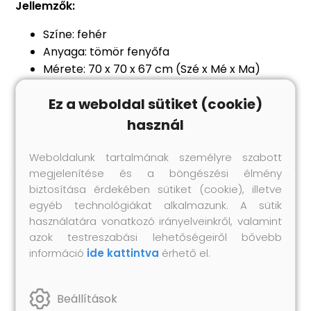
Jellemzők:
Színe: fehér
Anyaga: tömör fenyőfa
Mérete: 70 x 70 x 67 cm (Szé x Mé x Ma)
Max. teherbírás (ülőhelyenként): 110 kg
Ez a weboldal sütiket (cookie)
Összeszerelést igényel: igen
Párna mellékelve: Nem
használ
Weboldalunk tartalmának személyre szabott
megjelenítése és a böngészési élmény
biztosítása érdekében sütiket (cookie), illetve
egyéb technológiákat alkalmazunk. A sütik
Hasonló termékek
használatára vonatkozó irányelveinkről, valamint
azok testreszabási lehetőségeiről bővebb
információ
ide kattintva
érhető el.
Beállítások