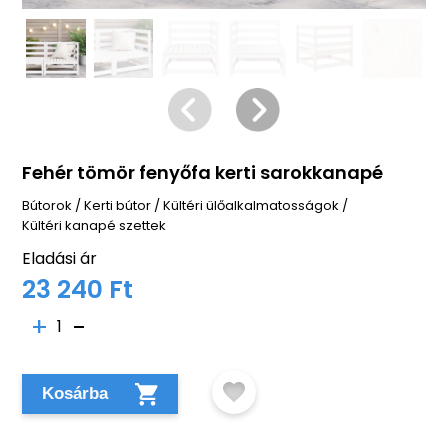
Fehér tömör fenyőfa kerti sarokkanapé
Bútorok
/
Kerti bútor
/
Kültéri ülőalkalmatosságok
/
Kültéri kanapé szettek
Eladási ár
23 240 Ft
1
Kosárba